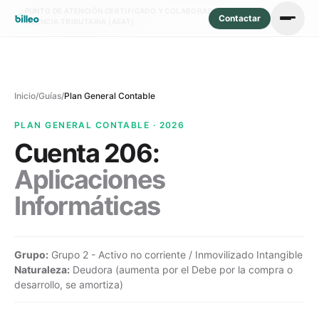
PUNTO DE ATENCIÓN CERTIFICADO Y COLABORADOR SOCIAL DE LA
Contactar
AGENCIA TRIBUTARIA (AEAT)
Inicio
/
Guías
/
Plan General Contable
PLAN GENERAL CONTABLE · 2026
Cuenta
206
:
Aplicaciones
Informáticas
Grupo:
Grupo 2 - Activo no corriente / Inmovilizado Intangible
Naturaleza:
Deudora (aumenta por el Debe por la compra o
desarrollo, se amortiza)