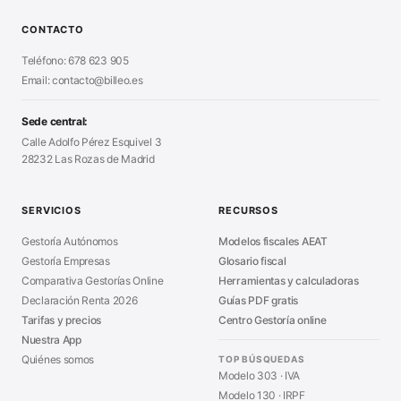
Calculadora Modelo 130
■
Alta Autónomo Paso a Paso
■
CONTACTO
Generador Nóminas
■
Declaración Renta 2026
■
Teléfono: 678 623 905
Generador Presupuestos
■
Certificado Digital
Email: contacto@billeo.es
■
Generador Facturas
■
Modelo Autorización
■
Modelo Nómina PDF
■
Sede central:
Cierre Hoja Registral
■
Calle Adolfo Pérez Esquivel 3
Calculadora Vacaciones
■
28232 Las Rozas de Madrid
Sanciones Hacienda
■
Calculadora de IVA
■
Guía Modelo 303
■
SERVICIOS
RECURSOS
Asesoría en Madrid
■
Gestoría Autónomos
Modelos fiscales AEAT
Gestoría Empresas
Glosario fiscal
Comparativa Gestorías Online
Herramientas y calculadoras
Declaración Renta 2026
Guías PDF gratis
Tarifas y precios
Centro Gestoría online
Nuestra App
Quiénes somos
TOP BÚSQUEDAS
Modelo 303 · IVA
Modelo 130 · IRPF