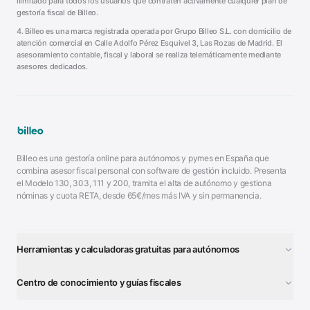
ilimitado para todos los usuarios que contraten activamente cualquier plan de
gestoría fiscal de Billeo.
4. Billeo es una marca registrada operada por Grupo Billeo S.L. con domicilio de
atención comercial en Calle Adolfo Pérez Esquivel 3, Las Rozas de Madrid. El
asesoramiento contable, fiscal y laboral se realiza telemáticamente mediante
asesores dedicados.
Billeo es una gestoría online para autónomos y pymes en España que
combina asesor fiscal personal con software de gestión incluido. Presenta
el Modelo 130, 303, 111 y 200, tramita el alta de autónomo y gestiona
nóminas y cuota RETA, desde 65€/mes más IVA y sin permanencia.
Herramientas y calculadoras gratuitas para autónomos
¿Autónomo o S.L.?
■
Centro de conocimiento y guías fiscales
Test Tarifa Plana
■
Modelo 111 (IRPF)
■