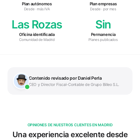
Plan autónomos
Plan empresas
Desde · más IVA
Desde · por mes
Las Rozas
Sin
Oficina identificada
Permanencia
Comunidad de Madrid
Planes publicados
Contenido revisado por Daniel Perla
CEO y Director Fiscal-Contable de Grupo Billeo S.L.
OPINIONES DE NUESTROS CLIENTES EN MADRID
Excelente servicio y atención