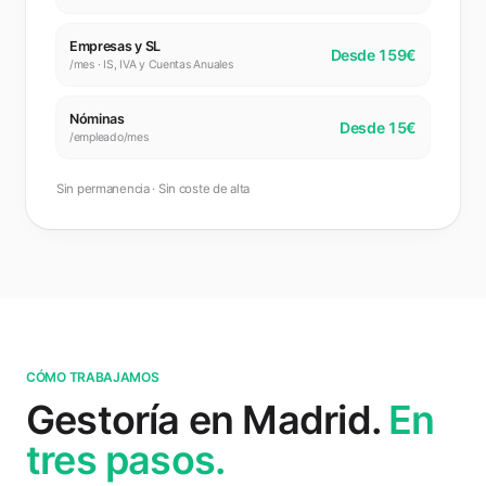
Autónomos
Desde 65€
/mes · IVA, IRPF y Renta
Empresas y SL
Desde 159€
/mes · IS, IVA y Cuentas Anuales
Nóminas
Desde 15€
/empleado/mes
Sin permanencia · Sin coste de alta
CÓMO TRABAJAMOS
Gestoría en Madrid.
En