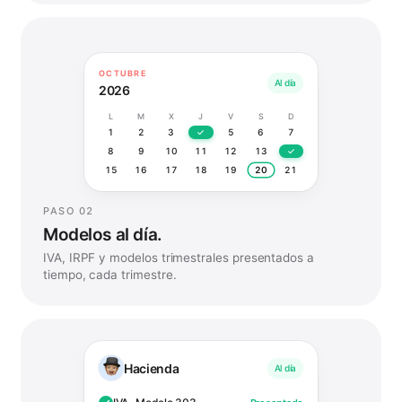
OCTUBRE
Al día
2026
L
M
X
J
V
S
D
1
2
3
✓
5
6
7
8
9
10
11
12
13
✓
15
16
17
18
19
20
21
PASO 02
Modelos al día.
IVA, IRPF y modelos trimestrales presentados a
tiempo, cada trimestre.
Hacienda
Al día