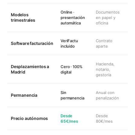
WhatsApp
espera
Online ·
Documentos
Modelos
presentación
en papel y
trimestrales
automática
oficina
VeriFactu
Contrato
Software facturación
incluido
aparte
Hacienda,
Desplazamientos a
Cero · 100%
notario,
Madrid
digital
gestoría
Sin
Anual con
Permanencia
permanencia
penalización
Desde
Desde
Precio autónomos
65€/mes
80€/mes