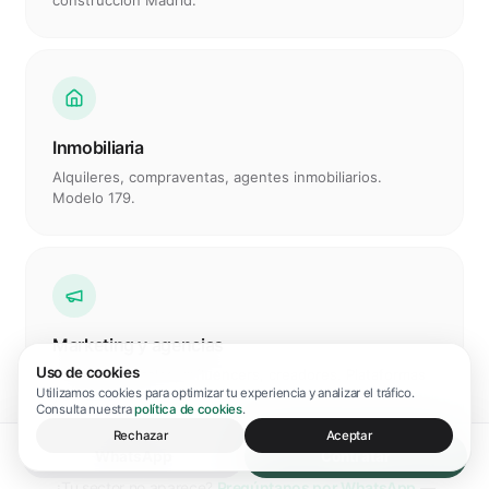
Inversión sujeto pasivo, módulos, convenio
construcción Madrid.
Inmobiliaria
Alquileres, compraventas, agentes inmobiliarios.
Modelo 179.
Uso de cookies
Marketing y agencias
Utilizamos cookies para optimizar tu experiencia y analizar el tráfico.
Servicios digitales, influencers, creadores. Plataformas
Consulta nuestra
política de cookies
.
y royalties.
Rechazar
Aceptar
WhatsApp
Contratar