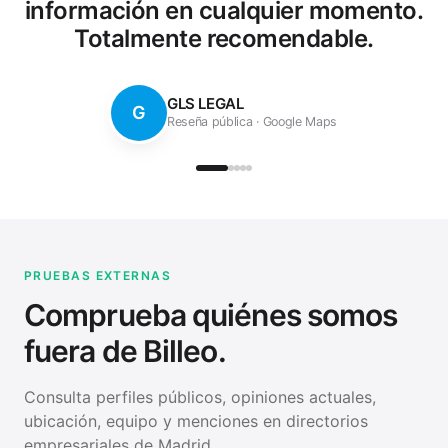
opción para ti. Sin duda, una
gestoría de confianza que
recomiendo al 100%.
Luis Torrente
L
Reseña pública
·
Google Maps
PRUEBAS EXTERNAS
Comprueba quiénes somos
fuera de Billeo.
Consulta perfiles públicos, opiniones actuales,