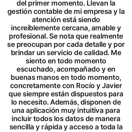
personalizada. Llevo tiempo
trabajando con esta gestoría y no
puedo estar más satisfecho. Son
muy profesionales, siempre atentos
a los plazos y con una
comunicación clara y cercana. Me
ayudan tanto con la contabilidad
como con la parte fiscal, explicando
cada detalle de forma sencilla y
resolviendo todas mis dudas
rápidamente. Gracias a su
asesoramiento, tengo la
tranquilidad de que todo está en
orden y optimizado. No eres un
número más se toman el tiempo de
explicarte todo y de buscar la mejor