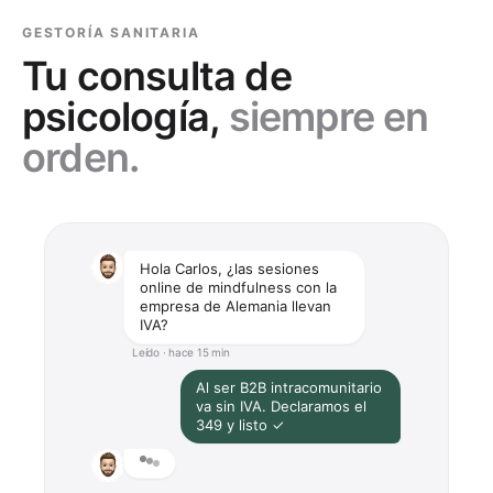
GESTORÍA SANITARIA
Tu consulta de
psicología,
siempre en
orden.
Hola Carlos, ¿las sesiones
online de mindfulness con la
empresa de Alemania llevan
IVA?
Leído · hace 15 min
Al ser B2B intracomunitario
va sin IVA. Declaramos el
349 y listo ✓