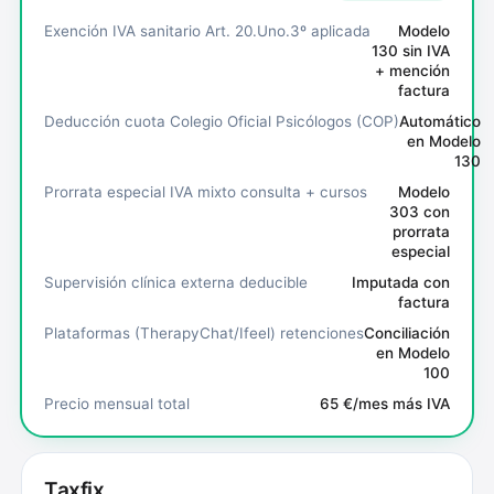
Exención IVA sanitario Art. 20.Uno.3º aplicada
Modelo
130 sin IVA
+ mención
factura
Deducción cuota Colegio Oficial Psicólogos (COP)
Automático
en Modelo
130
Prorrata especial IVA mixto consulta + cursos
Modelo
303 con
prorrata
especial
Supervisión clínica externa deducible
Imputada con
factura
Plataformas (TherapyChat/Ifeel) retenciones
Conciliación
en Modelo
100
Precio mensual total
65 €/mes más IVA
Taxfix