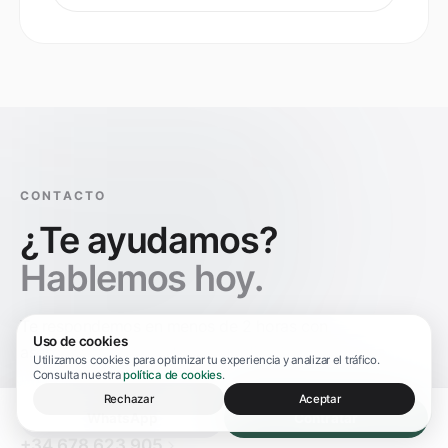
CONTACTO
¿Te ayudamos?
Hablemos hoy.
Te respondemos en menos de 2 horas con
Uso de cookies
asesoramiento experto personalizado. Sin esperas.
Utilizamos cookies para optimizar tu experiencia y analizar el tráfico.
Consulta nuestra
política de cookies
.
Rechazar
Aceptar
WhatsApp
Contratar
POR TELÉFONO
+34 678 623 905