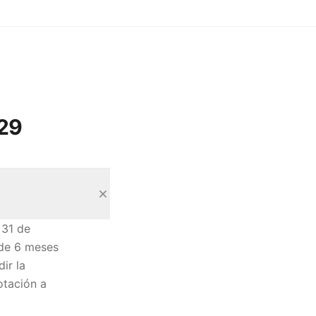
29
 31 de
 de 6 meses
ir la
otación a