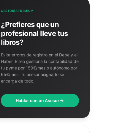
GESTORÍA PREMIUM
¿Prefieres que un
profesional lleve tus
libros?
Evita errores de registro en el Debe y el
Haber. Billeo gestiona la contabilidad de
tu pyme por 159€/mes o autónomo por
65€/mes. Tu asesor asignado se
encarga de todo.
Hablar con un Asesor