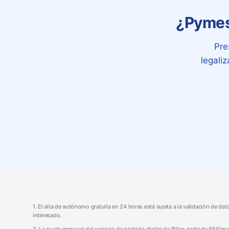
¿Pymes 
Pre
legali
1. El alta de autónomo gratuita en 24 horas está sujeta a la validación de da
interesado.