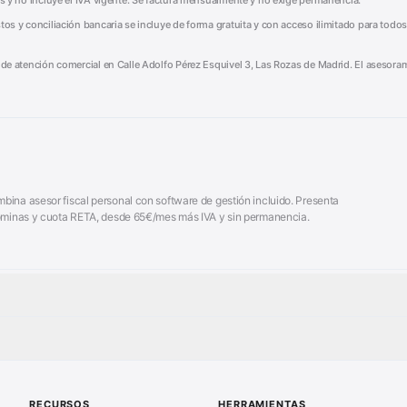
mes y no incluye el IVA vigente. Se factura mensualmente y no exige permanencia.
tos y conciliación bancaria se incluye de forma gratuita y con acceso ilimitado para todos
o de atención comercial en Calle Adolfo Pérez Esquivel 3, Las Rozas de Madrid. El asesoram
ina asesor fiscal personal con software de gestión incluido. Presenta
 nóminas y cuota RETA, desde 65€/mes más IVA y sin permanencia.
Plana
Calculadora Modelo 130
■
Facturas
Modelo Nómina PDF
■
omo Paso a Paso
Declaración Renta 2026
■
Registral
Sanciones Hacienda
■
RECURSOS
HERRAMIENTAS