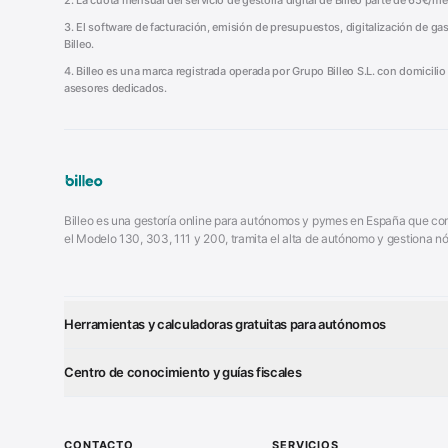
2. La cuota mensual del servicio de gestoría digital de Billeo parte de 65€/
3. El software de facturación, emisión de presupuestos, digitalización de gas
Billeo.
4. Billeo es una marca registrada operada por Grupo Billeo S.L. con domicili
asesores dedicados.
Billeo es una gestoría online para autónomos y pymes en España que comb
el Modelo 130, 303, 111 y 200, tramita el alta de autónomo y gestiona
Herramientas y calculadoras gratuitas para autónomos
¿Autónomo o S.L.?
Test Tarifa 
■
■
Centro de conocimiento y guías fiscales
Generador Presupuestos
Generador 
■
■
Modelo 111 (IRPF)
Alta Autón
■
■
Calculadora de IVA
■
Modelo Autorización
Cierre Hoja 
■
■
CONTACTO
SERVICIOS