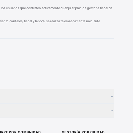
 los usuarios que contraten activamente cualquier plan de gestoría fiscal de
iento contable, fiscal y laboral se realiza telemáticamente mediante
Generador Nóminas
■
Calculadora Vacaciones
■
Certificado Digital
■
Guía Modelo 303
■
IRPF POR COMUNIDAD
GESTORÍA POR CIUDAD