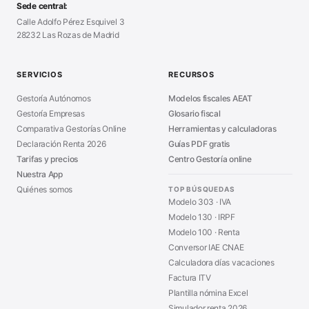
Modelo Nómina PDF
■
Sede central:
Cierre Hoja Registral
■
Calle Adolfo Pérez Esquivel 3
Calculadora Vacaciones
■
28232 Las Rozas de Madrid
Sanciones Hacienda
■
Calculadora de IVA
■
Guía Modelo 303
■
SERVICIOS
RECURSOS
Asesoría en Madrid
■
Gestoría Autónomos
Modelos fiscales AEAT
Gestoría Empresas
Glosario fiscal
Comparativa Gestorías Online
Herramientas y calculadoras
Declaración Renta 2026
Guías PDF gratis
Tarifas y precios
Centro Gestoría online
Nuestra App
Quiénes somos
TOP BÚSQUEDAS
Modelo 303 · IVA
Modelo 130 · IRPF
Modelo 100 · Renta
Conversor IAE CNAE
Calculadora días vacaciones
Factura ITV
Plantilla nómina Excel
Simulador renta 2026