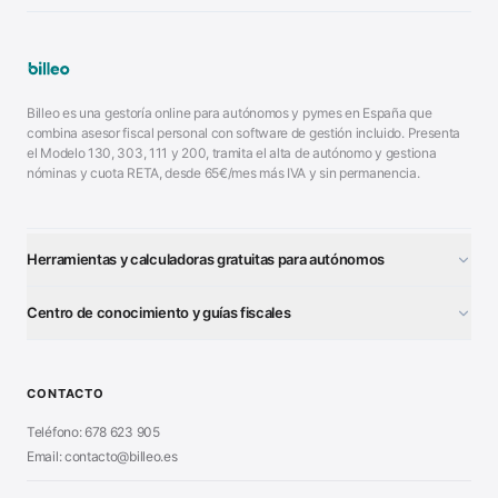
Billeo es una gestoría online para autónomos y pymes en España que
combina asesor fiscal personal con software de gestión incluido. Presenta
el Modelo 130, 303, 111 y 200, tramita el alta de autónomo y gestiona
nóminas y cuota RETA, desde 65€/mes más IVA y sin permanencia.
Herramientas y calculadoras gratuitas para autónomos
¿Autónomo o S.L.?
■
Centro de conocimiento y guías fiscales
Test Tarifa Plana
■
Modelo 111 (IRPF)
■
Calculadora Modelo 130
■
Alta Autónomo Paso a Paso
■
CONTACTO
Generador Nóminas
■
Declaración Renta 2026
■
Teléfono: 678 623 905
Generador Presupuestos
■
Certificado Digital
Email: contacto@billeo.es
■
Generador Facturas
■
Modelo Autorización
■