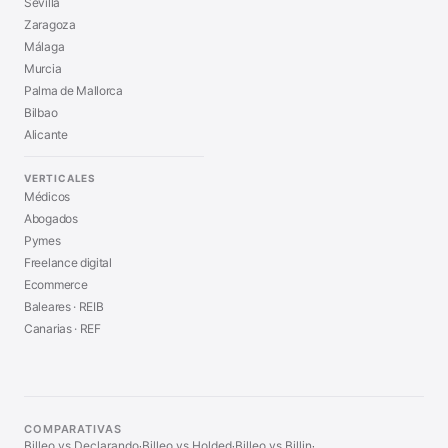
Sevilla
Zaragoza
Málaga
Murcia
Palma de Mallorca
Bilbao
Alicante
VERTICALES
Médicos
Abogados
Pymes
Freelance digital
Ecommerce
Baleares · REIB
Canarias · REF
COMPARATIVAS
Billeo vs Declarando
Billeo vs Holded
Billeo vs Billin
·
·
·