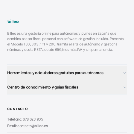
Billeo es una gestoría online para autónomos y pymes en España que
combina asesor fiscal personal con software de gestión incluido. Presenta
el Modelo 130, 303, 111 y 200, tramita el alta de autónomo y gestiona
nóminas y cuota RETA, desde 65€/mes más IVA y sin permanencia.
Herramientas y calculadoras gratuitas para autónomos
¿Autónomo o S.L.?
■
Centro de conocimiento y guías fiscales
Test Tarifa Plana
■
Modelo 111 (IRPF)
■
Calculadora Modelo 130
■
Alta Autónomo Paso a Paso
■
CONTACTO
Generador Nóminas
■
Declaración Renta 2026
■
Teléfono: 678 623 905
Generador Presupuestos
■
Certificado Digital
Email: contacto@billeo.es
■
Generador Facturas
■