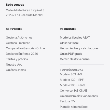
Modelo Autorización
■
Modelo Nómina PDF
■
Sede central:
Cierre Hoja Registral
■
Calle Adolfo Pérez Esquivel 3
Calculadora Vacaciones
■
28232 Las Rozas de Madrid
Sanciones Hacienda
■
Calculadora de IVA
■
Guía Modelo 303
■
SERVICIOS
RECURSOS
Asesoría en Madrid
■
Gestoría Autónomos
Modelos fiscales AEAT
Gestoría Empresas
Glosario fiscal
Comparativa Gestorías Online
Herramientas y calculadoras
Declaración Renta 2026
Guías PDF gratis
Tarifas y precios
Centro Gestoría online
Nuestra App
Quiénes somos
TOP BÚSQUEDAS
Modelo 303 · IVA
Modelo 130 · IRPF
Modelo 100 · Renta
Conversor IAE CNAE
Calculadora días vacaciones
Factura ITV
Plantilla nómina Excel