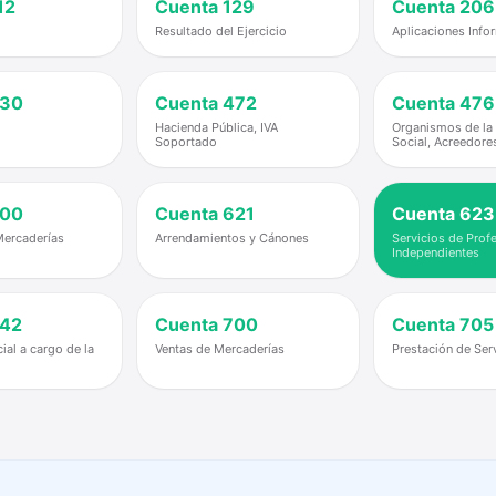
12
Cuenta
129
Cuenta
206
Resultado del Ejercicio
Aplicaciones Info
30
Cuenta
472
Cuenta
476
Hacienda Pública, IVA
Organismos de la
Soportado
Social, Acreedore
00
Cuenta
621
Cuenta
623
ercaderías
Arrendamientos y Cánones
Servicios de Prof
Independientes
42
Cuenta
700
Cuenta
705
ial a cargo de la
Ventas de Mercaderías
Prestación de Ser