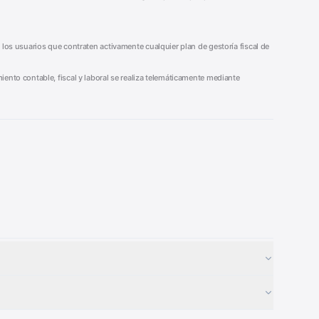
 los usuarios que contraten activamente cualquier plan de gestoría fiscal de
iento contable, fiscal y laboral se realiza telemáticamente mediante
Generador Nóminas
■
Calculadora Vacaciones
■