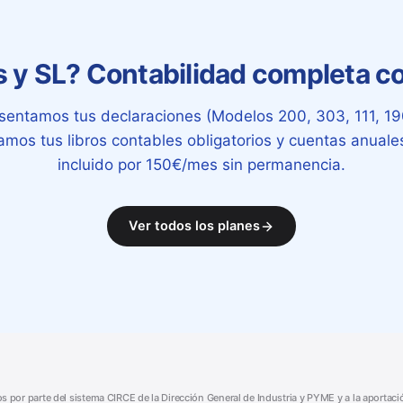
y SL? Contabilidad completa co
sentamos tus declaraciones (Modelos 200, 303, 111, 19
zamos tus libros contables obligatorios y cuentas anuale
incluido por 150€/mes sin permanencia.
Ver todos los planes
tos por parte del sistema CIRCE de la Dirección General de Industria y PYME y a la aportac