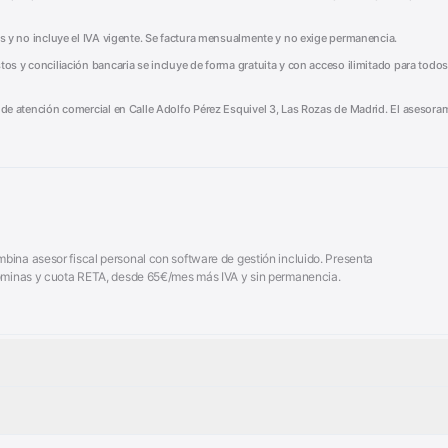
mes y no incluye el IVA vigente. Se factura mensualmente y no exige permanencia.
tos y conciliación bancaria se incluye de forma gratuita y con acceso ilimitado para todos
o de atención comercial en Calle Adolfo Pérez Esquivel 3, Las Rozas de Madrid. El asesoram
ina asesor fiscal personal con software de gestión incluido. Presenta
 nóminas y cuota RETA, desde 65€/mes más IVA y sin permanencia.
Plana
Calculadora Modelo 130
■
Facturas
Modelo Nómina PDF
■