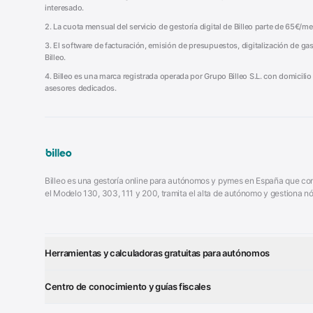
interesado.
2. La cuota mensual del servicio de gestoría digital de Billeo parte de 65€/
3. El software de facturación, emisión de presupuestos, digitalización de gas
Billeo.
4. Billeo es una marca registrada operada por Grupo Billeo S.L. con domicili
asesores dedicados.
Billeo es una gestoría online para autónomos y pymes en España que comb
el Modelo 130, 303, 111 y 200, tramita el alta de autónomo y gestiona
Herramientas y calculadoras gratuitas para autónomos
¿Autónomo o S.L.?
Test Tarifa 
■
■
Centro de conocimiento y guías fiscales
Generador Presupuestos
Generador 
■
■