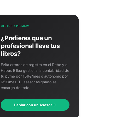
GESTORÍA PREMIUM
¿Prefieres que un
profesional lleve tus
libros?
Evita errores de registro en el Debe y el
Haber. Billeo gestiona la contabilidad de
tu pyme por 159€/mes o autónomo por
65€/mes. Tu asesor asignado se
encarga de todo.
Hablar con un Asesor