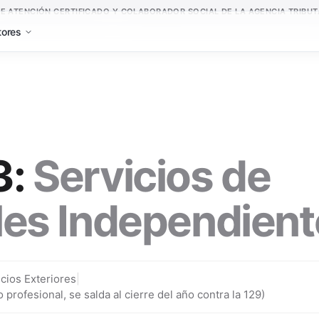
E ATENCIÓN CERTIFICADO Y COLABORADOR SOCIAL DE LA AGENCIA TRIBUTA
tores
3
:
Servicios de
les Independien
cios Exteriores
|
 profesional, se salda al cierre del año contra la 129)