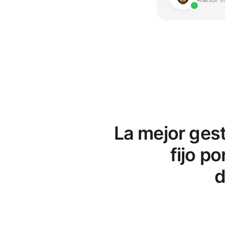
La mejor ges
fijo p
d