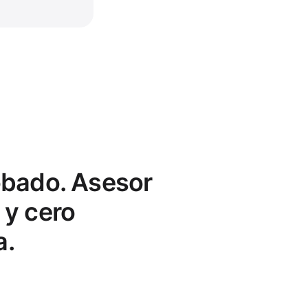
obado. Asesor
 y cero
a.