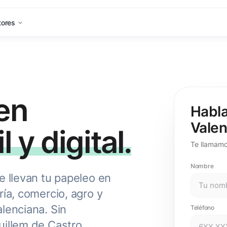
tores
en
Habla
Valen
l y digital.
Te llamamo
Nombre
e llevan tu papeleo en
ría, comercio, agro y
lenciana. Sin
Teléfono
uillem de Castro.