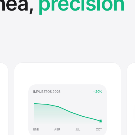
nea,
precisión
IMPUESTOS 2026
−
20
%
ENE
ABR
JUL
OCT