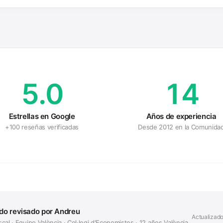
5.0
14
Estrellas en Google
Años de experiencia
+100 reseñas verificadas
Desde 2012 en la Comunida
do revisado por Andreu
Actualizad
scal · Equipo València · Col·legi d'Economistes · 12 años València