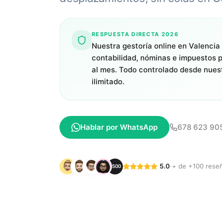
RESPUESTA DIRECTA 2026
Nuestra gestoría online en Valencia 
contabilidad, nóminas e impuestos
al mes. Todo controlado desde nues
ilimitado.
Hablar por WhatsApp
678 623 90
5.0
·
+ de +100 rese
+500