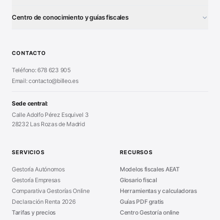
¿Autónomo o S.L.?
■
Centro de conocimiento y guías fiscales
Test Tarifa Plana
■
Modelo 111 (IRPF)
■
Calculadora Modelo 130
■
Alta Autónomo Paso a Paso
■
CONTACTO
Generador Nóminas
■
Declaración Renta 2026
■
Teléfono: 678 623 905
Generador Presupuestos
■
Certificado Digital
Email: contacto@billeo.es
■
Generador Facturas
■
Modelo Autorización
■
Modelo Nómina PDF
■
Sede central:
Cierre Hoja Registral
■
Calle Adolfo Pérez Esquivel 3
Calculadora Vacaciones
■
28232 Las Rozas de Madrid
Sanciones Hacienda
■
Calculadora de IVA
■
Guía Modelo 303
■
SERVICIOS
RECURSOS
Asesoría en Madrid
■
Gestoría Autónomos
Modelos fiscales AEAT
Gestoría Empresas
Glosario fiscal
Comparativa Gestorías Online
Herramientas y calculadoras
Declaración Renta 2026
Guías PDF gratis
Tarifas y precios
Centro Gestoría online