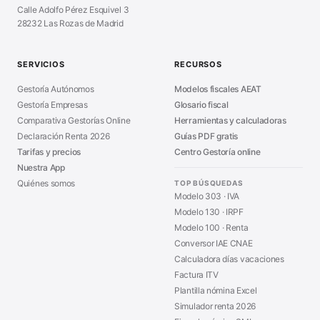
Cierre Hoja Registral
■
Calle Adolfo Pérez Esquivel 3
Calculadora Vacaciones
■
28232 Las Rozas de Madrid
Sanciones Hacienda
■
Calculadora de IVA
■
Guía Modelo 303
■
SERVICIOS
RECURSOS
Asesoría en Madrid
■
Gestoría Autónomos
Modelos fiscales AEAT
Gestoría Empresas
Glosario fiscal
Comparativa Gestorías Online
Herramientas y calculadoras
Declaración Renta 2026
Guías PDF gratis
Tarifas y precios
Centro Gestoría online
Nuestra App
Quiénes somos
TOP BÚSQUEDAS
Modelo 303 · IVA
Modelo 130 · IRPF
Modelo 100 · Renta
Conversor IAE CNAE
Calculadora días vacaciones
Factura ITV
Plantilla nómina Excel
Simulador renta 2026