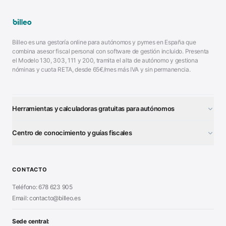
Billeo es una gestoría online para autónomos y pymes en España que
combina asesor fiscal personal con software de gestión incluido. Presenta
el Modelo 130, 303, 111 y 200, tramita el alta de autónomo y gestiona
nóminas y cuota RETA, desde 65€/mes más IVA y sin permanencia.
Herramientas y calculadoras gratuitas para autónomos
¿Autónomo o S.L.?
■
Centro de conocimiento y guías fiscales
Test Tarifa Plana
■
Modelo 111 (IRPF)
■
Calculadora Modelo 130
■
Alta Autónomo Paso a Paso
■
CONTACTO
Generador Nóminas
■
Declaración Renta 2026
■
Teléfono: 678 623 905
Generador Presupuestos
■
Certificado Digital
Email: contacto@billeo.es
■
Generador Facturas
■
Modelo Autorización
■
Modelo Nómina PDF
■
Sede central: