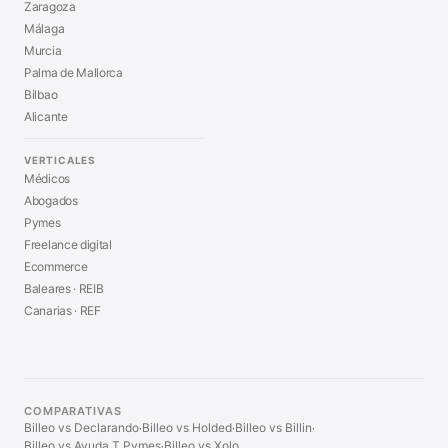
Zaragoza
Málaga
Murcia
Palma de Mallorca
Bilbao
Alicante
VERTICALES
Médicos
Abogados
Pymes
Freelance digital
Ecommerce
Baleares · REIB
Canarias · REF
COMPARATIVAS
Billeo vs Declarando
Billeo vs Holded
Billeo vs Billin
·
·
·
Billeo vs Ayuda T Pymes
Billeo vs Xolo
·