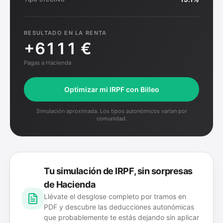
RESULTADO EN LA RENTA
+
6111 €
Pagas a Hacienda
Optimizar mi IRPF con Billeo
Simulación aproximada. Los tipos autonómicos varían por
comunidad.
Tu simulación de IRPF, sin sorpresas
de Hacienda
Llévate el desglose completo por tramos en
PDF y descubre las deducciones autonómicas
que probablemente te estás dejando sin aplicar