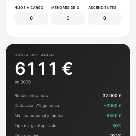
HIJOS A CARGO
MENORES DE 3
ASCENDIENTES
CUOTA IRPF ANUAL
6111 €
en 2026
Rendimiento neto
32.000 €
Deducción 7% genérica
−
2000 €
Mínimo personal y familiar
5550 €
Tipo marginal aplicado
30
%
Tipo efectivo
19.1
%