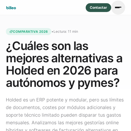
Contactar
•
Lectura: 11 min
COMPARATIVA 2026
¿Cuáles son las
mejores alternativas a
Holded en 2026 para
autónomos y pymes?
Holded es un ERP potente y modular, pero sus límites
de documentos, costes por módulos adicionales y
soporte técnico limitado pueden disparar tus gastos
mensuales. Analizamos las mejores gestorías online
híbridas y softwares de facturación alternativos en