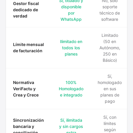
Sí, titulado y
No, solo
Gestor fiscal
disponible
soporte
dedicado de
por
técnico de
verdad
WhatsApp
software
Limitado
Ilimitado en
(50 en
Límite mensual
todos los
Autónomo,
de facturación
planes
250 en
Básico)
Sí,
Normativa
100%
homologado
VeriFactu y
Homologado
en sus
Crea y Crece
e integrado
planes de
pago
Sí, con
Sincronización
Sí, ilimitada
límites
bancaria y
y sin cargos
según
conciliación
extra