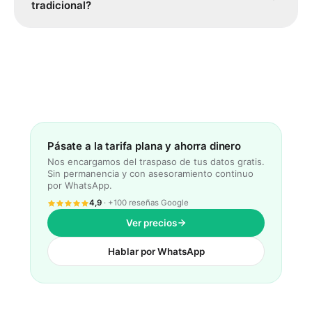
tradicional?
para micropymes (65 €/mes) limita a 250 documentos
mensuales. Si superas estos límites, el software te
obliga a contratar planes superiores de hasta 99
Sí. Billeo sustituye tanto a tu gestoría tradicional como
€/mes o más, encareciendo el servicio.
a tu software de facturación actual. Unificamos ambas
soluciones para reducir tus costes a la mitad, evitar
errores de transcripción manual de facturas y darte
visibilidad en tiempo real de tus impuestos y
beneficios.
Pásate a la tarifa plana y ahorra dinero
Nos encargamos del traspaso de tus datos gratis.
Sin permanencia y con asesoramiento continuo
por WhatsApp.
4,9
· +100 reseñas Google
Ver precios
Hablar por WhatsApp