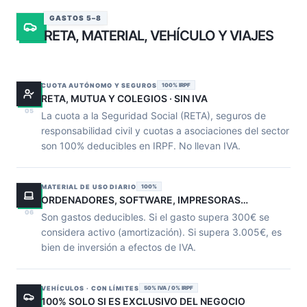
GASTOS 5–8
RETA, MATERIAL, VEHÍCULO Y VIAJES
CUOTA AUTÓNOMO Y SEGUROS
100% IRPF
RETA, MUTUA Y COLEGIOS · SIN IVA
05
La cuota a la Seguridad Social (RETA), seguros de
responsabilidad civil y cuotas a asociaciones del sector
son 100% deducibles en IRPF. No llevan IVA.
MATERIAL DE USO DIARIO
100%
ORDENADORES, SOFTWARE, IMPRESORAS…
06
Son gastos deducibles. Si el gasto supera 300€ se
considera activo (amortización). Si supera 3.005€, es
bien de inversión a efectos de IVA.
VEHÍCULOS · CON LÍMITES
50% IVA / 0% IRPF
100% SOLO SI ES EXCLUSIVO DEL NEGOCIO