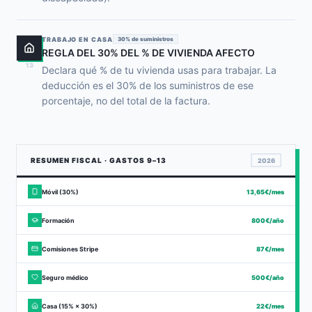
TRABAJO EN CASA
30% de suministros
REGLA DEL 30% DEL % DE VIVIENDA AFECTO
13
Declara qué % de tu vivienda usas para trabajar. La
deducción es el 30% de los suministros de ese
porcentaje, no del total de la factura.
RESUMEN FISCAL · GASTOS 9–13
2026
Móvil (30%)
13,65€/mes
Formación
800€/año
Comisiones Stripe
87€/mes
Seguro médico
500€/año
Casa (15% × 30%)
22€/mes