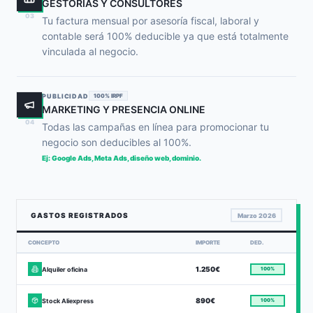
GESTORÍAS Y CONSULTORES
03
Tu factura mensual por asesoría fiscal, laboral y
contable será 100% deducible ya que está totalmente
vinculada al negocio.
PUBLICIDAD
100% IRPF
MARKETING Y PRESENCIA ONLINE
04
Todas las campañas en línea para promocionar tu
negocio son deducibles al 100%.
Ej: Google Ads, Meta Ads, diseño web, dominio.
GASTOS REGISTRADOS
Marzo 2026
CONCEPTO
IMPORTE
DED.
1.250€
Alquiler oficina
100%
890€
Stock Aliexpress
100%