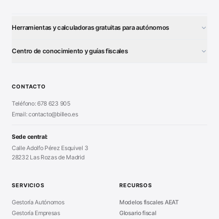
Herramientas y calculadoras gratuitas para autónomos
¿Autónomo o S.L.?
■
Centro de conocimiento y guías fiscales
Test Tarifa Plana
■
Modelo 111 (IRPF)
■
Calculadora Modelo 130
■
Alta Autónomo Paso a Paso
■
CONTACTO
Generador Nóminas
■
Declaración Renta 2026
■
Teléfono: 678 623 905
Generador Presupuestos
■
Certificado Digital
Email: contacto@billeo.es
■
Generador Facturas
■
Modelo Autorización
■
Modelo Nómina PDF
■
Sede central:
Cierre Hoja Registral
■
Calle Adolfo Pérez Esquivel 3
Calculadora Vacaciones
■
28232 Las Rozas de Madrid
Sanciones Hacienda
■
Calculadora de IVA
■
Guía Modelo 303
■
SERVICIOS
RECURSOS
Asesoría en Madrid
■
Gestoría Autónomos
Modelos fiscales AEAT
Gestoría Empresas
Glosario fiscal