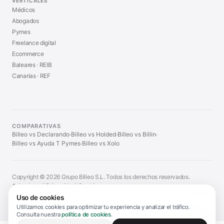
VERTICALES
Médicos
Abogados
Pymes
Freelance digital
Ecommerce
Baleares · REIB
Canarias · REF
COMPARATIVAS
Billeo vs Declarando
Billeo vs Holded
Billeo vs Billin
·
·
·
Billeo vs Ayuda T Pymes
Billeo vs Xolo
·
Copyright © 2026 Grupo Billeo S.L. Todos los derechos reservados.
Aviso Legal
|
Privacidad
|
Cookies
ESPAÑA
Uso de cookies
Utilizamos cookies para optimizar tu experiencia y analizar el tráfico.
Consulta nuestra
política de cookies
.
Información legal y aviso de servicio
▼