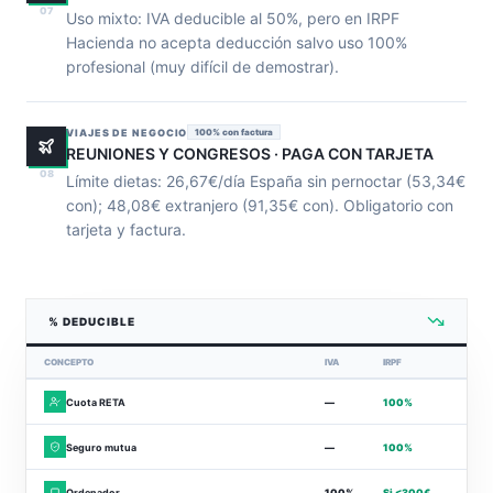
07
Uso mixto: IVA deducible al 50%, pero en IRPF
Hacienda no acepta deducción salvo uso 100%
profesional (muy difícil de demostrar).
VIAJES DE NEGOCIO
100% con factura
REUNIONES Y CONGRESOS · PAGA CON TARJETA
08
Límite dietas: 26,67€/día España sin pernoctar (53,34€
con); 48,08€ extranjero (91,35€ con). Obligatorio con
tarjeta y factura.
% DEDUCIBLE
CONCEPTO
IVA
IRPF
Cuota RETA
—
100%
Seguro mutua
—
100%
Ordenador
100%
Si <300€