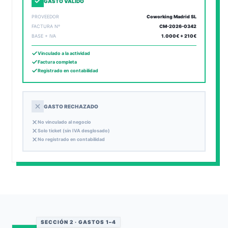
GASTO VÁLIDO
PROVEEDOR
Coworking Madrid SL
FACTURA Nº
CM-2026-0342
BASE + IVA
1.000€ + 210€
Vinculado a la actividad
Factura completa
Registrado en contabilidad
GASTO RECHAZADO
No vinculado al negocio
Solo ticket (sin IVA desglosado)
No registrado en contabilidad
SECCIÓN 2 · GASTOS 1–4