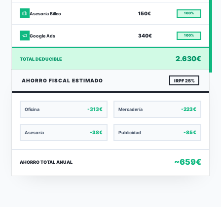
150€
Asesoría Billeo
100%
340€
Google Ads
100%
2.630€
TOTAL DEDUCIBLE
AHORRO FISCAL ESTIMADO
IRPF 25%
-
313€
-
223€
Oficina
Mercadería
-
38€
-
85€
Asesoría
Publicidad
~659€
AHORRO TOTAL ANUAL