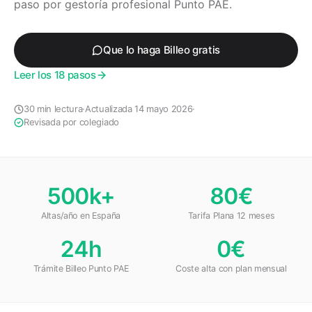
paso por gestoría profesional Punto PAE.
Que lo haga Billeo gratis
Leer los 18 pasos
30 min lectura
·
Actualizada 14 mayo 2026
·
Revisada por colegiado
500k+
80€
Altas/año en España
Tarifa Plana 12 meses
24h
0€
Trámite Billeo Punto PAE
Coste alta con plan mensual