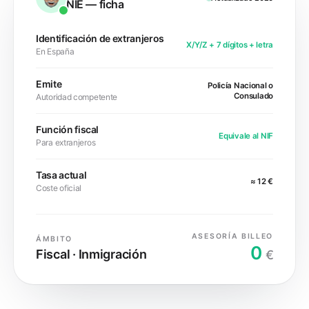
NIE
— ficha
Identificación de extranjeros
X/Y/Z + 7 dígitos + letra
En España
Emite
Policía Nacional o
Consulado
Autoridad competente
Función fiscal
Equivale al NIF
Para extranjeros
Tasa actual
≈ 12 €
Coste oficial
ASESORÍA BILLEO
ÁMBITO
0
Fiscal · Inmigración
€