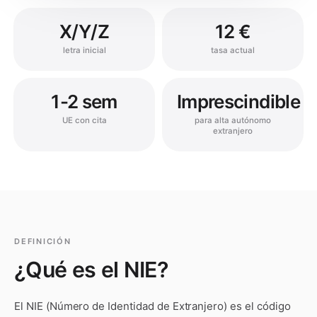
X/Y/Z
12 €
letra inicial
tasa actual
1-2 sem
Imprescindible
UE con cita
para alta autónomo
extranjero
DEFINICIÓN
¿Qué es
el NIE
?
El NIE (Número de Identidad de Extranjero) es el código