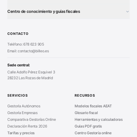
¿Autónomo o S.L.?
■
Centro de conocimiento y guías fiscales
Test Tarifa Plana
■
Modelo 111 (IRPF)
■
Calculadora Modelo 130
■
Alta Autónomo Paso a Paso
■
CONTACTO
Generador Nóminas
■
Declaración Renta 2026
■
Teléfono: 678 623 905
Generador Presupuestos
■
Certificado Digital
Email: contacto@billeo.es
■
Generador Facturas
■
Modelo Autorización
■
Modelo Nómina PDF
■
Sede central:
Cierre Hoja Registral
■
Calle Adolfo Pérez Esquivel 3
Calculadora Vacaciones
■
28232 Las Rozas de Madrid
Sanciones Hacienda
■
Calculadora de IVA
■
Guía Modelo 303
■
SERVICIOS
RECURSOS
Asesoría en Madrid
■
Gestoría Autónomos
Modelos fiscales AEAT
Gestoría Empresas
Glosario fiscal
Comparativa Gestorías Online
Herramientas y calculadoras
Declaración Renta 2026
Guías PDF gratis
Tarifas y precios
Centro Gestoría online