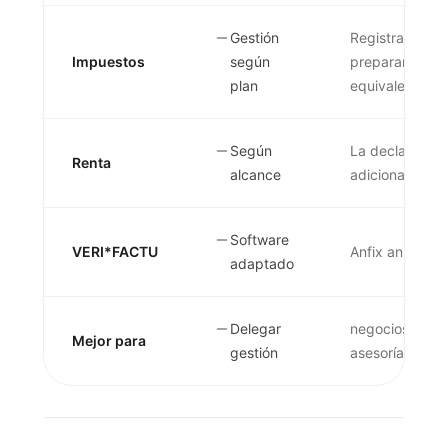
Gestión
Registra factu
Impuestos
según
preparar libros
plan
equivale a cont
Según
La declaración 
Renta
alcance
adicional.
Software
VERI*FACTU
Anfix anuncia 
adaptado
Delegar
negocios que q
Mejor para
gestión
asesoría o cono