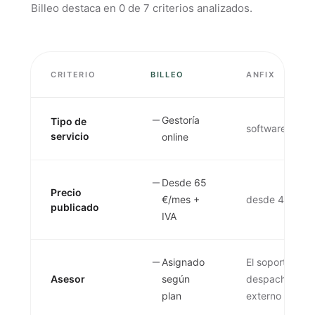
Billeo destaca en
0
de
7
criterios analizados.
CRITERIO
BILLEO
ANFIX
Gestoría
Tipo de
software de fa
servicio
online
Desde 65
Precio
€/mes +
desde 4,99 €/
publicado
IVA
Asignado
El soporte atie
Asesor
según
despachos. Los
plan
externo no está