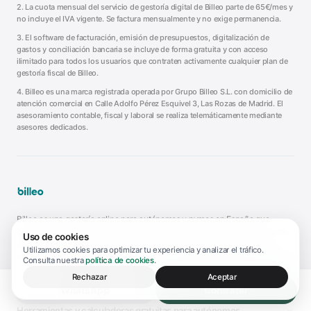
2. La cuota mensual del servicio de gestoría digital de Billeo parte de 65€/mes y
no incluye el IVA vigente. Se factura mensualmente y no exige permanencia.
3. El software de facturación, emisión de presupuestos, digitalización de
gastos y conciliación bancaria se incluye de forma gratuita y con acceso
ilimitado para todos los usuarios que contraten activamente cualquier plan de
gestoría fiscal de Billeo.
4. Billeo es una marca registrada operada por Grupo Billeo S.L. con domicilio de
atención comercial en Calle Adolfo Pérez Esquivel 3, Las Rozas de Madrid. El
asesoramiento contable, fiscal y laboral se realiza telemáticamente mediante
asesores dedicados.
Billeo es una gestoría online para autónomos y pymes en España que
combina asesor fiscal personal con software de gestión incluido. Presenta
Uso de cookies
el Modelo 130, 303, 111 y 200, tramita el alta de autónomo y gestiona
Utilizamos cookies para optimizar tu experiencia y analizar el tráfico.
nóminas y cuota RETA, desde 65€/mes más IVA y sin permanencia.
Consulta nuestra
política de cookies
.
Rechazar
Aceptar
WhatsApp
Contratar
Herramientas y calculadoras gratuitas para autónomos