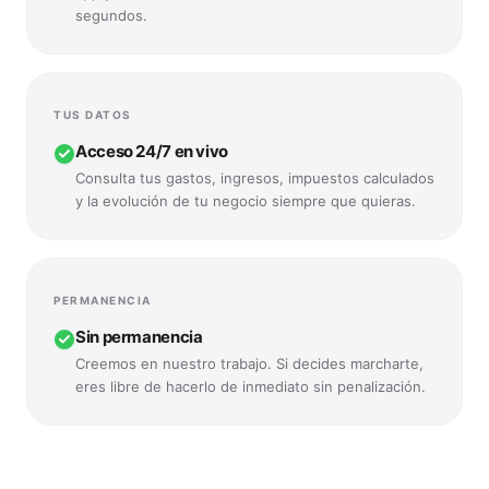
segundos.
—
Presenciales y en papel
Llevar archivadores de facturas físicos a la oficina del gest
TUS DATOS
Acceso 24/7 en vivo
Consulta tus gastos, ingresos, impuestos calculados
y la evolución de tu negocio siempre que quieras.
—
Bajo petición previa
Dependes de solicitar copias de tus modelos contables por em
PERMANENCIA
Sin permanencia
Creemos en nuestro trabajo. Si decides marcharte,
eres libre de hacerlo de inmediato sin penalización.
—
Contratos anuales
Cláusulas de fidelidad anuales con cobros extra por traspaso