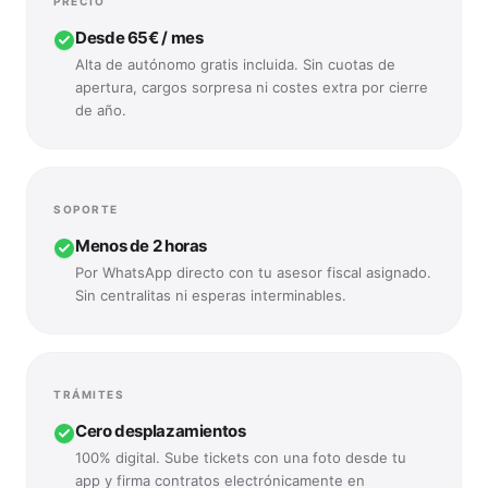
PRECIO
Desde 65€ / mes
Alta de autónomo gratis incluida. Sin cuotas de
apertura, cargos sorpresa ni costes extra por cierre
de año.
—
Desde 159€ / mes
Cargos extras por alta de autónomo, modelos trimestrales, 
SOPORTE
Menos de 2 horas
Por WhatsApp directo con tu asesor fiscal asignado.
Sin centralitas ni esperas interminables.
—
48 a 72 horas
Llamadas en horario comercial limitado, recados con secretar
TRÁMITES
Cero desplazamientos
100% digital. Sube tickets con una foto desde tu
app y firma contratos electrónicamente en