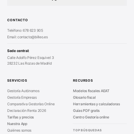
Test Tarifa Plana
■
Modelo 111 (IRPF)
■
Calculadora Modelo 130
■
Alta Autónomo Paso a Paso
■
CONTACTO
Generador Nóminas
■
Declaración Renta 2026
■
Teléfono: 678 623 905
Generador Presupuestos
■
Certificado Digital
Email: contacto@billeo.es
■
Generador Facturas
■
Modelo Autorización
■
Modelo Nómina PDF
■
Sede central:
Cierre Hoja Registral
■
Calle Adolfo Pérez Esquivel 3
Calculadora Vacaciones
■
28232 Las Rozas de Madrid
Sanciones Hacienda
■
Calculadora de IVA
■
Guía Modelo 303
■
SERVICIOS
RECURSOS
Asesoría en Madrid
■
Gestoría Autónomos
Modelos fiscales AEAT
Gestoría Empresas
Glosario fiscal
Comparativa Gestorías Online
Herramientas y calculadoras
Declaración Renta 2026
Guías PDF gratis
Tarifas y precios
Centro Gestoría online
Nuestra App
Quiénes somos
TOP BÚSQUEDAS