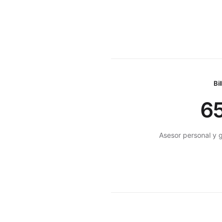
Bil
65
Asesor personal y ge