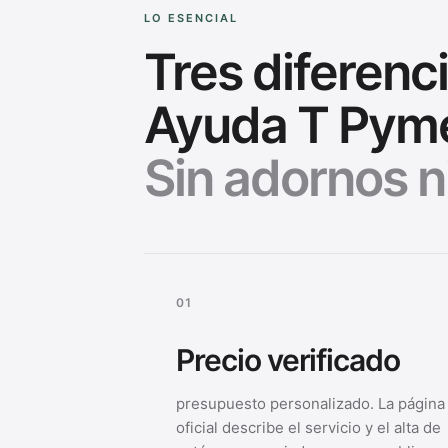
LO ESENCIAL
Tres diferenci
Ayuda T Pym
Sin adornos n
0
1
Precio verificado
presupuesto personalizado. La página
oficial describe el servicio y el alta de