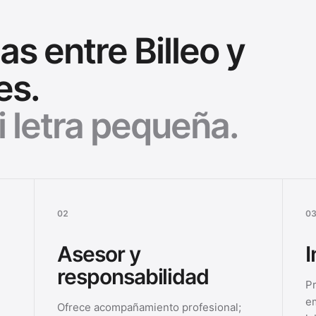
as entre Billeo y
es.
i letra pequeña.
0
2
0
Asesor y
I
responsabilidad
Pr
em
Ofrece acompañamiento profesional;