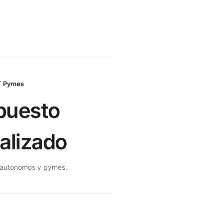
T Pymes
puesto
alizado
a autonomos y pymes
.