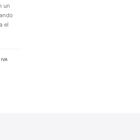
n un
uando
a el
 IVA