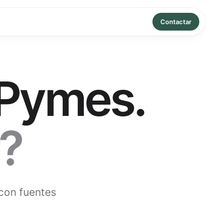
Contactar
 Pymes
.
r?
 con fuentes