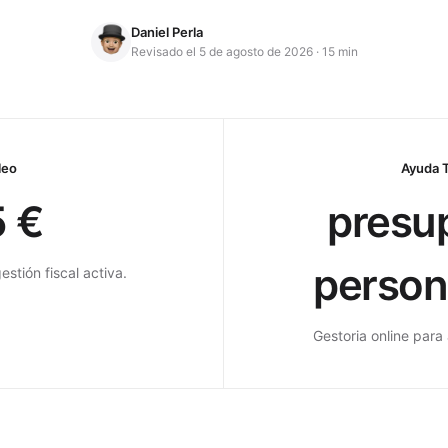
Daniel Perla
Revisado
el 5 de agosto de 2026
·
15 min
leo
Ayuda 
 €
presu
person
stión fiscal activa.
Gestoria online par