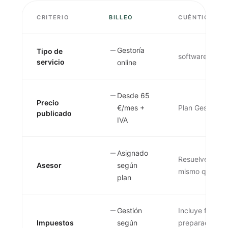
CRITERIO
BILLEO
CUÉNTICA
Gestoría
Tipo de
software de ge
servicio
online
Desde 65
Precio
€/mes +
Plan Gestión p
publicado
IVA
Asignado
Resuelve dudas 
Asesor
según
mismo que dele
plan
Gestión
Incluye factura
Impuestos
según
preparados par