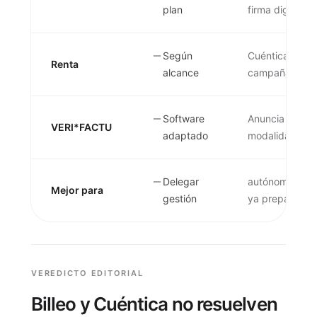
plan
firma digital.
Según
Cuéntica comun
Renta
alcance
campaña.
Software
Anuncia factur
VERI*FACTU
adaptado
modalidad eleg
Delegar
autónomos que 
Mejor para
gestión
ya preparados
VEREDICTO EDITORIAL
Billeo y Cuéntica no resuelven