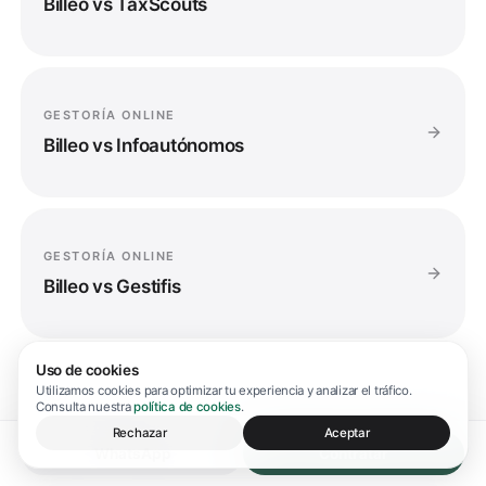
Billeo vs
TaxScouts
GESTORÍA ONLINE
Billeo vs
Infoautónomos
GESTORÍA ONLINE
Billeo vs
Gestifis
Uso de cookies
Utilizamos cookies para optimizar tu experiencia y analizar el tráfico.
SOFTWARE
Consulta nuestra
política de cookies
.
Billeo vs
Holded
Rechazar
Aceptar
WhatsApp
Contratar