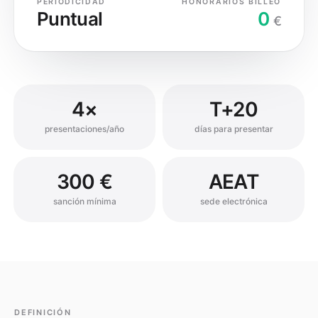
PERIODICIDAD
HONORARIOS BILLEO
Puntual
0
€
4×
T+20
presentaciones/año
días para presentar
300 €
AEAT
sanción mínima
sede electrónica
DEFINICIÓN