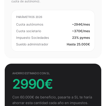
cuota de autónomo).
PARÁMETROS 2026
Cuota autónomos
~294€/mes
Cuota societario
~370€/mes
Impuesto Sociedades
23% pymes
Sueldo administrador
Hasta 25.000€
AHORRO ESTIMADO CON SL
2990€
Con 60.000€ de beneficio, pasarte a SL te haría
ahorrar esta cantidad cada año en impuestos.