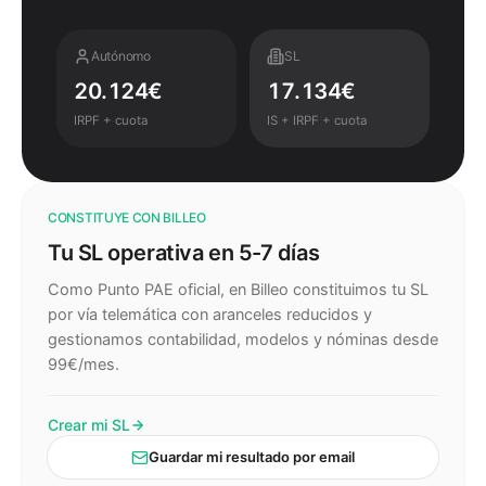
Autónomo
SL
20.124
€
17.134
€
IRPF + cuota
IS + IRPF + cuota
CONSTITUYE CON BILLEO
Tu SL operativa en 5-7 días
Como Punto PAE oficial, en Billeo constituimos tu SL
por vía telemática con aranceles reducidos y
gestionamos contabilidad, modelos y nóminas desde
99€/mes.
Crear mi SL
Guardar mi resultado por email