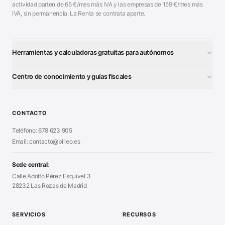
actividad parten de
65
€/mes más IVA y las empresas de
159
€/mes más
IVA, sin permanencia. La Renta se contrata aparte.
Herramientas y calculadoras gratuitas para autónomos
¿Autónomo o S.L.?
■
Centro de conocimiento y guías fiscales
Test Tarifa Plana
■
Modelo 111 (IRPF)
■
Calculadora Modelo 130
■
Alta Autónomo Paso a Paso
■
CONTACTO
Generador Nóminas
■
Declaración Renta 2026
■
Teléfono: 678 623 905
Generador Presupuestos
■
Certificado Digital
Email: contacto@billeo.es
■
Generador Facturas
■
Modelo Autorización
■
Modelo Nómina PDF
■
Sede central:
Cierre Hoja Registral
■
Calle Adolfo Pérez Esquivel 3
Calculadora Vacaciones
■
28232 Las Rozas de Madrid
Sanciones Hacienda
■
Calculadora de IVA
■
Guía Modelo 303
■
SERVICIOS
RECURSOS
Asesoría en Madrid
■