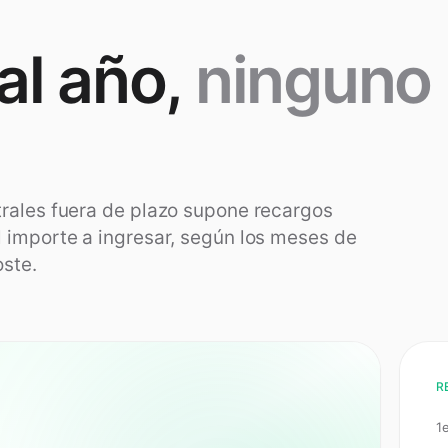
al año,
ninguno
trales fuera de plazo supone recargos
l importe a ingresar, según los meses de
oste.
R
1