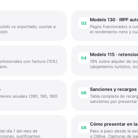
Modelo 130 · IRPF au
02
cutido vs soportado, cuotas a
Pagos fraccionados a cue
ción.
el rendimiento neto y cu
Modelo 115 · retencio
04
ofesionales con factura (15%).
19% sobre alquiler de loc
rlo.
(alojamiento turístico, lo
o
Sanciones y recargos
06
súmenes anuales (390, 190, 180)
Tabla completa de recar
sanciones por presentar
Cómo presentar en l
08
el día 1 del mes de
Paso a paso desde la sed
ciones, justificantes.
o Cl@ve. Capturas de pant