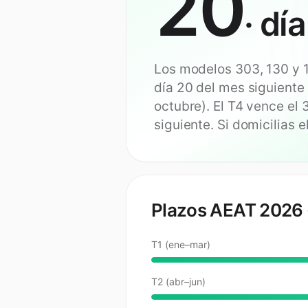
20
· día
Los modelos 303, 130 y 1
día 20 del mes siguiente al
octubre). El T4 vence el 
siguiente. Si domicilias e
Plazos AEAT 2026 ·
T1 (ene–mar)
T2 (abr–jun)