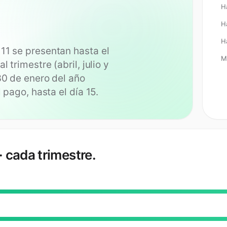
H
H
H
11 se presentan hasta el
M
 trimestre (abril, julio y
30 de enero del año
l pago, hasta el día 15.
 cada trimestre.