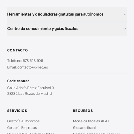
Herramientas y calculadoras gratuitas para autónomos
¿Autónomo o S.L.?
■
Centro de conocimiento y guías fiscales
Test Tarifa Plana
■
Modelo 111 (IRPF)
■
Calculadora Modelo 130
■
Alta Autónomo Paso a Paso
■
CONTACTO
Generador Nóminas
■
Declaración Renta 2026
■
Teléfono: 678 623 905
Generador Presupuestos
■
Certificado Digital
Email: contacto@billeo.es
■
Generador Facturas
■
Modelo Autorización
■
Modelo Nómina PDF
■
Sede central:
Cierre Hoja Registral
■
Calle Adolfo Pérez Esquivel 3
Calculadora Vacaciones
■
28232 Las Rozas de Madrid
Sanciones Hacienda
■
Calculadora de IVA
■
Guía Modelo 303
■
SERVICIOS
RECURSOS
Asesoría en Madrid
■
Gestoría Autónomos
Modelos fiscales AEAT
Gestoría Empresas
Glosario fiscal