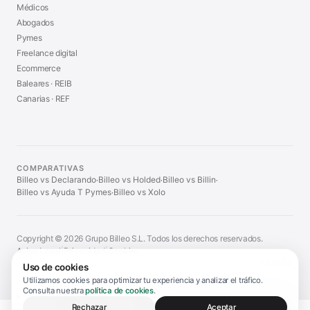
Médicos
Abogados
Pymes
Freelance digital
Ecommerce
Baleares · REIB
Canarias · REF
COMPARATIVAS
Billeo vs Declarando
Billeo vs Holded
Billeo vs Billin
·
·
·
Billeo vs Ayuda T Pymes
Billeo vs Xolo
·
Copyright © 2026 Grupo Billeo S.L. Todos los derechos reservados.
Aviso Legal
|
Privacidad
|
Cookies
ESPAÑA
Uso de cookies
Utilizamos cookies para optimizar tu experiencia y analizar el tráfico.
Consulta nuestra
política de cookies
.
Información legal y aviso de servicio
▼
Rechazar
Aceptar