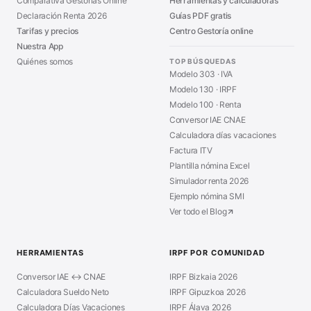
Comparativa Gestorías Online
Herramientas y calculadoras
Declaración Renta 2026
Guías PDF gratis
Tarifas y precios
Centro Gestoría online
Nuestra App
Quiénes somos
TOP BÚSQUEDAS
Modelo 303 · IVA
Modelo 130 · IRPF
Modelo 100 · Renta
Conversor IAE CNAE
Calculadora días vacaciones
Factura ITV
Plantilla nómina Excel
Simulador renta 2026
Ejemplo nómina SMI
Ver todo el Blog
HERRAMIENTAS
IRPF POR COMUNIDAD
Conversor IAE ↔ CNAE
IRPF Bizkaia 2026
Calculadora Sueldo Neto
IRPF Gipuzkoa 2026
Calculadora Días Vacaciones
IRPF Álava 2026