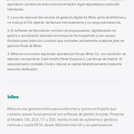
aportación correcta de toda la documentación legal requerida por parte del
interesado.
2. La cuota mensual del servicio de gestoría digital de Billeo parte de 65€/mes y
no incluye el IVA vigente. Se factura mensualmente y no exige permanencia.
3. El software de facturación, emisión de presupuestos, digitalización de
gastos y conciliación bancaria se incluye de forma gratuita y con acceso
ilimitado para todos los usuarios que contraten activamente cualquier plan de
gestoría fiscal de Billeo.
4. Billeo es una marca registrada operada por Grupo Billeo S.L. con domicilio de
atención comercial en Calle Adolfo Pérez Esquivel 3, Las Rozas de Madrid. El
asesoramiento contable, fiscal y laboral se realiza telemáticamente mediante
asesores dedicados.
Billeo es una gestoría online para autónomos y pymes en España que
combina asesor fiscal personal con software de gestión incluido. Presenta
el Modelo 130, 303, 111 y 200, tramita el alta de autónomo y gestiona
nóminas y cuota RETA, desde 65€/mes más IVA y sin permanencia.