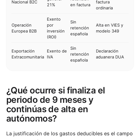
Nacional B2C
factura
21%
en factura
ordinaria
Exento
Sin
Operación
por
Alta en VIES y
retención
Europea B2B
inversión
modelo 349
española
(ROI)
Sin
Exportación
Exento de
Declaración
retención
Extracomunitaria
IVA
aduanera DUA
española
¿Qué ocurre si finaliza el
periodo de 9 meses y
continúas de alta en
autónomos?
La justificación de los gastos deducibles es el campo