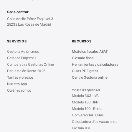
Generador Facturas
■
Modelo Autorización
■
Modelo Nómina PDF
■
Sede central:
Cierre Hoja Registral
■
Calle Adolfo Pérez Esquivel 3
Calculadora Vacaciones
■
28232 Las Rozas de Madrid
Sanciones Hacienda
■
Calculadora de IVA
■
Guía Modelo 303
■
SERVICIOS
RECURSOS
Asesoría en Madrid
■
Gestoría Autónomos
Modelos fiscales AEAT
Gestoría Empresas
Glosario fiscal
Comparativa Gestorías Online
Herramientas y calculadoras
Declaración Renta 2026
Guías PDF gratis
Tarifas y precios
Centro Gestoría online
Nuestra App
Quiénes somos
TOP BÚSQUEDAS
Modelo 303 · IVA
Modelo 130 · IRPF
Modelo 100 · Renta
Conversor IAE CNAE
Calculadora días vacaciones
Factura ITV