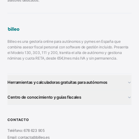
asesores dedicados.
Billeo es una gestoría online para autónomos y pymes en España que
combina asesor fiscal personal con software de gestión incluido. Presenta
el Modelo 130, 303, 111 y 200, tramita el alta de autónomo y gestiona
nóminas y cuota RETA, desde 65€/mes más IVA y sin permanencia.
Herramientas y calculadoras gratuitas para autónomos
¿Autónomo o S.L.?
■
Centro de conocimiento y guías fiscales
Test Tarifa Plana
■
Modelo 111 (IRPF)
■
Calculadora Modelo 130
■
Alta Autónomo Paso a Paso
■
CONTACTO
Generador Nóminas
■
Declaración Renta 2026
■
Teléfono: 678 623 905
Generador Presupuestos
■
Certificado Digital
Email: contacto@billeo.es
■