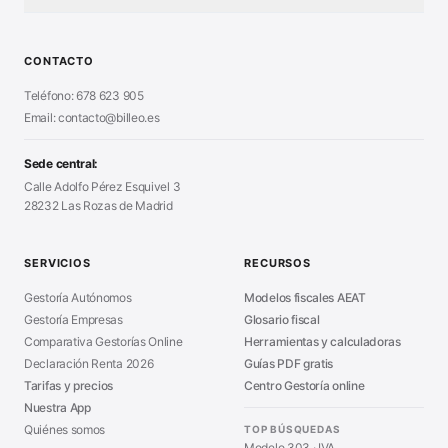
Test Tarifa Plana
■
Modelo 111 (IRPF)
■
Calculadora Modelo 130
■
Alta Autónomo Paso a Paso
■
CONTACTO
Generador Nóminas
■
Declaración Renta 2026
■
Teléfono: 678 623 905
Generador Presupuestos
■
Certificado Digital
Email: contacto@billeo.es
■
Generador Facturas
■
Modelo Autorización
■
Modelo Nómina PDF
■
Sede central:
Cierre Hoja Registral
■
Calle Adolfo Pérez Esquivel 3
Calculadora Vacaciones
■
28232 Las Rozas de Madrid
Sanciones Hacienda
■
Calculadora de IVA
■
Guía Modelo 303
■
SERVICIOS
RECURSOS
Asesoría en Madrid
■
Gestoría Autónomos
Modelos fiscales AEAT
Gestoría Empresas
Glosario fiscal
Comparativa Gestorías Online
Herramientas y calculadoras
Declaración Renta 2026
Guías PDF gratis
Tarifas y precios
Centro Gestoría online
Nuestra App
Quiénes somos
TOP BÚSQUEDAS
Modelo 303 · IVA