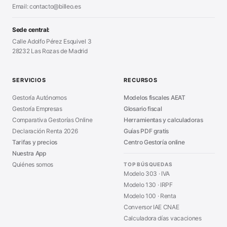
Certificado Digital
Email: contacto@billeo.es
■
Generador Facturas
■
Modelo Autorización
■
Modelo Nómina PDF
■
Sede central:
Cierre Hoja Registral
■
Calle Adolfo Pérez Esquivel 3
Calculadora Vacaciones
■
28232 Las Rozas de Madrid
Sanciones Hacienda
■
Calculadora de IVA
■
Guía Modelo 303
■
SERVICIOS
RECURSOS
Asesoría en Madrid
■
Gestoría Autónomos
Modelos fiscales AEAT
Gestoría Empresas
Glosario fiscal
Comparativa Gestorías Online
Herramientas y calculadoras
Declaración Renta 2026
Guías PDF gratis
Tarifas y precios
Centro Gestoría online
Nuestra App
Quiénes somos
TOP BÚSQUEDAS
Modelo 303 · IVA
Modelo 130 · IRPF
Modelo 100 · Renta
Conversor IAE CNAE
Calculadora días vacaciones