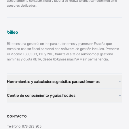
asesoramiento contable, fiscal y laboral se realiza telemáticamente mediante
asesores dedicados.
Billeo es una gestoría online para autónomos y pymes en España que
combina asesor fiscal personal con software de gestión incluido. Presenta
el Modelo 130, 303, 111 y 200, tramita el alta de autónomo y gestiona
nóminas y cuota RETA, desde 65€/mes más IVA y sin permanencia.
Herramientas y calculadoras gratuitas para autónomos
¿Autónomo o S.L.?
■
Centro de conocimiento y guías fiscales
Test Tarifa Plana
■
Modelo 111 (IRPF)
■
Calculadora Modelo 130
■
Alta Autónomo Paso a Paso
■
CONTACTO
Generador Nóminas
■
Declaración Renta 2026
■
Teléfono: 678 623 905
Generador Presupuestos
■