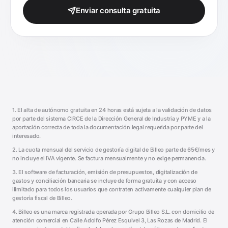
Enviar consulta gratuita
1. El alta de autónomo gratuita en 24 horas está sujeta a la validación de datos
por parte del sistema CIRCE de la Dirección General de Industria y PYME y a la
aportación correcta de toda la documentación legal requerida por parte del
interesado.
2. La cuota mensual del servicio de gestoría digital de Billeo parte de 65€/mes y
no incluye el IVA vigente. Se factura mensualmente y no exige permanencia.
3. El software de facturación, emisión de presupuestos, digitalización de
gastos y conciliación bancaria se incluye de forma gratuita y con acceso
ilimitado para todos los usuarios que contraten activamente cualquier plan de
gestoría fiscal de Billeo.
4. Billeo es una marca registrada operada por Grupo Billeo S.L. con domicilio de
atención comercial en Calle Adolfo Pérez Esquivel 3, Las Rozas de Madrid. El