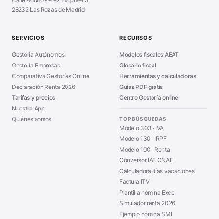
Calle Adolfo Pérez Esquivel 3
Calculadora Vacaciones
■
28232 Las Rozas de Madrid
Sanciones Hacienda
■
Calculadora de IVA
■
Guía Modelo 303
■
SERVICIOS
RECURSOS
Asesoría en Madrid
■
Gestoría Autónomos
Modelos fiscales AEAT
Gestoría Empresas
Glosario fiscal
Comparativa Gestorías Online
Herramientas y calculadoras
Declaración Renta 2026
Guías PDF gratis
Tarifas y precios
Centro Gestoría online
Nuestra App
Quiénes somos
TOP BÚSQUEDAS
Modelo 303 · IVA
Modelo 130 · IRPF
Modelo 100 · Renta
Conversor IAE CNAE
Calculadora días vacaciones
Factura ITV
Plantilla nómina Excel
Simulador renta 2026
Ejemplo nómina SMI