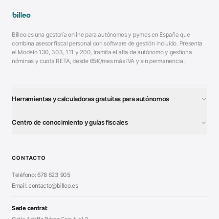
Billeo es una gestoría online para autónomos y pymes en España que
combina asesor fiscal personal con software de gestión incluido. Presenta
el Modelo 130, 303, 111 y 200, tramita el alta de autónomo y gestiona
nóminas y cuota RETA, desde 65€/mes más IVA y sin permanencia.
Herramientas y calculadoras gratuitas para autónomos
¿Autónomo o S.L.?
■
Centro de conocimiento y guías fiscales
Test Tarifa Plana
■
Modelo 111 (IRPF)
■
Calculadora Modelo 130
■
Alta Autónomo Paso a Paso
■
CONTACTO
Generador Nóminas
■
Declaración Renta 2026
■
Teléfono: 678 623 905
Generador Presupuestos
■
Certificado Digital
Email: contacto@billeo.es
■
Generador Facturas
■
Modelo Autorización
■
Modelo Nómina PDF
■
Sede central:
Cierre Hoja Registral
■