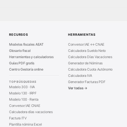
Plana
Calculadora Modelo 130
■
Facturas
Modelo Nómina PDF
■
omo Paso a Paso
Declaración Renta 2026
■
Registral
Sanciones Hacienda
■
RECURSOS
HERRAMIENTAS
Modelos fiscales AEAT
Conversor IAE ↔ CNAE
Glosario fiscal
Calculadora Sueldo Neto
Herramientas y calculadoras
Calculadora Días Vacaciones
Guías PDF gratis
Generador de Nóminas
Centro Gestoría online
Calculadora Cuota Autónomo
Calculadora IVA
Generador Facturas PDF
TOP BÚSQUEDAS
Modelo 303 · IVA
Ver todas →
Modelo 130 · IRPF
Modelo 100 · Renta
Conversor IAE CNAE
Calculadora días vacaciones
Factura ITV
Plantilla nómina Excel