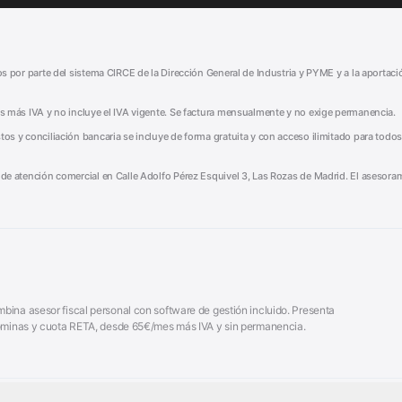
tos por parte del sistema CIRCE de la Dirección General de Industria y PYME y a la aportac
mes más IVA y no incluye el IVA vigente. Se factura mensualmente y no exige permanencia.
tos y conciliación bancaria se incluye de forma gratuita y con acceso ilimitado para todos
o de atención comercial en Calle Adolfo Pérez Esquivel 3, Las Rozas de Madrid. El asesoram
ina asesor fiscal personal con software de gestión incluido. Presenta
 nóminas y cuota RETA, desde 65€/mes más IVA y sin permanencia.