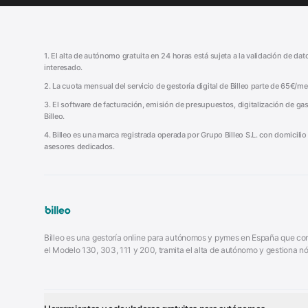
1. El alta de autónomo gratuita en 24 horas está sujeta a la validación de da
interesado.
2. La cuota mensual del servicio de gestoría digital de Billeo parte de 65€/
3. El software de facturación, emisión de presupuestos, digitalización de gas
Billeo.
4. Billeo es una marca registrada operada por Grupo Billeo S.L. con domicili
asesores dedicados.
Billeo es una gestoría online para autónomos y pymes en España que comb
el Modelo 130, 303, 111 y 200, tramita el alta de autónomo y gestiona