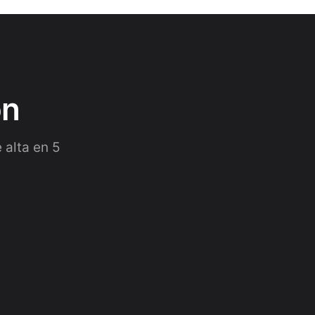
on
 alta en 5