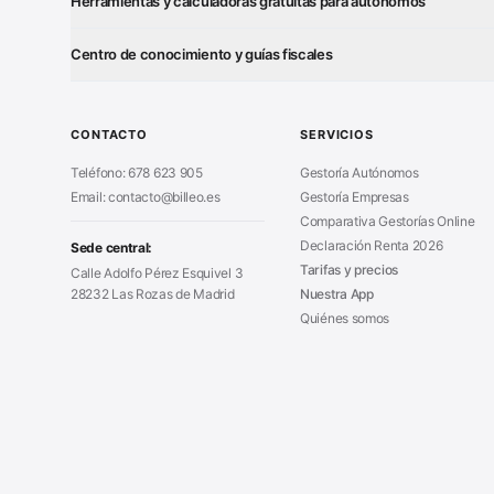
Herramientas y calculadoras gratuitas para autónomos
¿Autónomo o S.L.?
Test Tarifa 
■
■
Centro de conocimiento y guías fiscales
Generador Presupuestos
Generador 
■
■
Modelo 111 (IRPF)
Alta Autón
■
■
Calculadora de IVA
■
Modelo Autorización
Cierre Hoja 
■
■
CONTACTO
SERVICIOS
Asesoría en Madrid
■
Teléfono: 678 623 905
Gestoría Autónomos
Email: contacto@billeo.es
Gestoría Empresas
Comparativa Gestorías Online
Declaración Renta 2026
Sede central:
Tarifas y precios
Calle Adolfo Pérez Esquivel 3
28232 Las Rozas de Madrid
Nuestra App
Quiénes somos