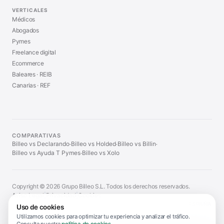
VERTICALES
Médicos
Abogados
Pymes
Freelance digital
Ecommerce
Baleares · REIB
Canarias · REF
COMPARATIVAS
Billeo vs Declarando
Billeo vs Holded
Billeo vs Billin
·
·
·
Billeo vs Ayuda T Pymes
Billeo vs Xolo
·
Copyright © 2026 Grupo Billeo S.L. Todos los derechos reservados.
Aviso Legal
|
Privacidad
|
Cookies
ESPAÑA
Uso de cookies
Utilizamos cookies para optimizar tu experiencia y analizar el tráfico.