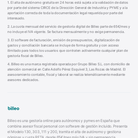
1. El alta de autónomo gratuita en 24 horas está sujeta a la validación de datos
por parte del sistema CIRCE de la Dirección General de Industria y PYME y a la
aportación correcta de toda la documentación legal requerida por parte del
interesado.
2. La cuota mensual del servicio de gestoría digital de Billeo parte de 65€/mes y
no incluye el IVA vigente. Se factura mensualmente y no exige permanencia.
3. El software de facturación, emisión de presupuestos, digitalización de
gastos y conciliación bancaria se incluye de forma gratuita y con acceso
ilimitado para todos los usuarios que contraten activamente cualquier plan de
gestoría fiscal de Billeo.
4. Billeo es una marca registrada operada por Grupo Billeo S.L. con domicilio de
atención comercial en Calle Adolfo Pérez Esquivel 3, Las Rozas de Madrid. El
asesoramiento contable, fiscal y laboral se realiza telemáticamente mediante
asesores dedicados.
Billeo es una gestoría online para autónomos y pymes en España que
combina asesor fiscal personal con software de gestión incluido. Presenta
el Modelo 130, 303, 111 y 200, tramita el alta de autónomo y gestiona
nóminas y cuota RETA, desde 65€/mes más IVA y sin permanencia.