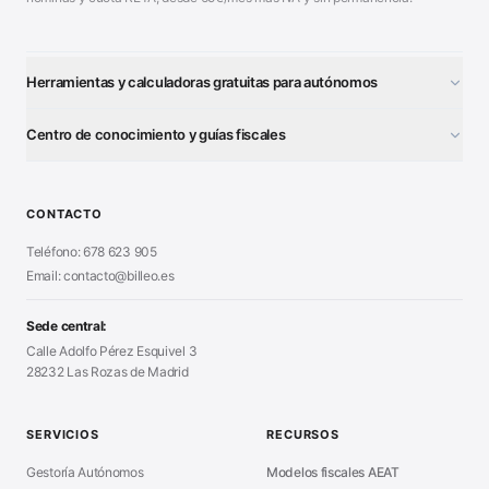
Herramientas y calculadoras gratuitas para autónomos
¿Autónomo o S.L.?
■
Centro de conocimiento y guías fiscales
Test Tarifa Plana
■
Modelo 111 (IRPF)
■
Calculadora Modelo 130
■
Alta Autónomo Paso a Paso
■
CONTACTO
Generador Nóminas
■
Declaración Renta 2026
■
Teléfono: 678 623 905
Generador Presupuestos
■
Certificado Digital
Email: contacto@billeo.es
■
Generador Facturas
■
Modelo Autorización
■
Modelo Nómina PDF
■
Sede central:
Cierre Hoja Registral
■
Calle Adolfo Pérez Esquivel 3
Calculadora Vacaciones
■
28232 Las Rozas de Madrid
Sanciones Hacienda
■
Calculadora de IVA
■
Guía Modelo 303
■
SERVICIOS
RECURSOS
Asesoría en Madrid
■
Gestoría Autónomos
Modelos fiscales AEAT