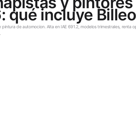
hapistas y pintore
 qué incluye Bille
a y pintura de automocion. Alta en IAE 691.2, modelos trimestrales, rent
.
tionada integra sin coste
Amortizacion de hornos indus
lijado
 del cliente y taller sin errores
Modelo 303 (IVA 21%) y Mod
trimestre
lientes desde 40 €
Asesor personal experto en 
WhatsApp en menos de 2h