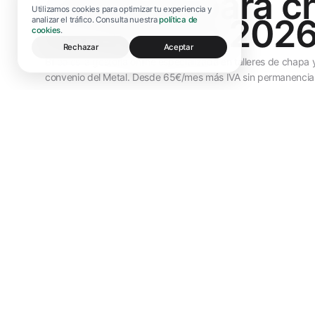
Gestoría para c
Utilizamos cookies para optimizar tu experiencia y
en España 2026:
analizar el tráfico. Consulta nuestra
política de
cookies
.
Rechazar
Aceptar
Billeo es la gestoría online especializada en talleres de chap
convenio del Metal. Desde 65€/mes más IVA sin permanencia
Alta en epigrafe IAE 691.2 (carrocerias) y RETA ges
adicional
Conciliacion de cobros tripartitos: seguro, franquicia
Renta anual (Modelo 100) disponible aparte para c