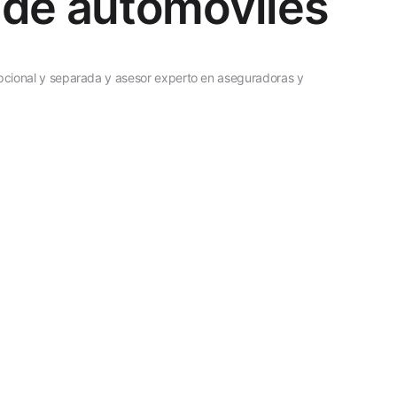
s de automóviles
o
a opcional y separada y asesor experto en aseguradoras y
triales, bancadas laser y extractores de polvo de
elo 130 (IRPF) presentados puntualmente cada
chapa, aseguradoras y convenio del Metal por