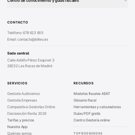
Centro de conocimiento y guías fiscales
Test Tarifa Plana
■
Modelo 111 (IRPF)
■
Calculadora Modelo 130
■
Alta Autónomo Paso a Paso
■
CONTACTO
Generador Nóminas
■
Declaración Renta 2026
■
Teléfono: 678 623 905
Generador Presupuestos
■
Certificado Digital
Email: contacto@billeo.es
■
Generador Facturas
■
Modelo Autorización
■
Modelo Nómina PDF
■
Sede central:
Cierre Hoja Registral
■
Calle Adolfo Pérez Esquivel 3
Calculadora Vacaciones
■
28232 Las Rozas de Madrid
Sanciones Hacienda
■
Calculadora de IVA
■
Guía Modelo 303
■
SERVICIOS
RECURSOS
Asesoría en Madrid
■
Gestoría Autónomos
Modelos fiscales AEAT
Gestoría Empresas
Glosario fiscal
Comparativa Gestorías Online
Herramientas y calculadoras
Declaración Renta 2026
Guías PDF gratis
Tarifas y precios
Centro Gestoría online
Nuestra App
Quiénes somos
TOP BÚSQUEDAS