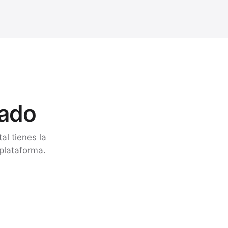
zado
al tienes la
plataforma.