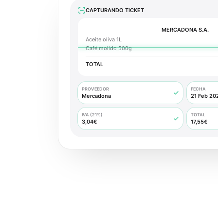
CAPTURANDO TICKET
MERCADONA S.A.
Aceite oliva 1L
Café molido 500g
TOTAL
PROVEEDOR
FECHA
Mercadona
21 Feb 20
IVA (21%)
TOTAL
3,04€
17,55€