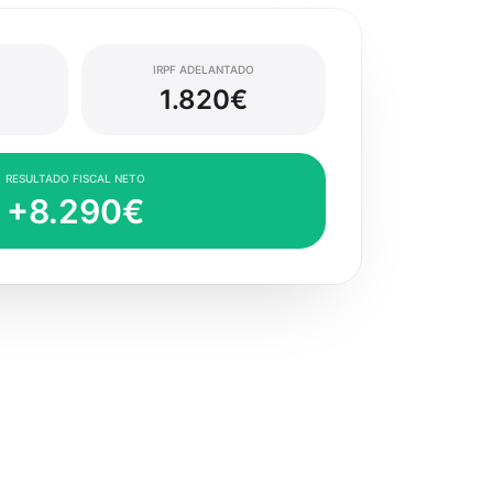
IRPF ADELANTADO
1.820€
RESULTADO FISCAL NETO
+8.290€