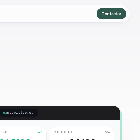
Contactar
app.billeo.es
S Q1
GASTOS Q1