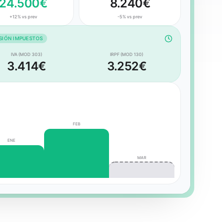
24.500€
8.240€
+12% vs prev
-5% vs prev
SIÓN IMPUESTOS
IVA (MOD 303)
IRPF (MOD 130)
3.414€
3.252€
FEB
ENE
MAR