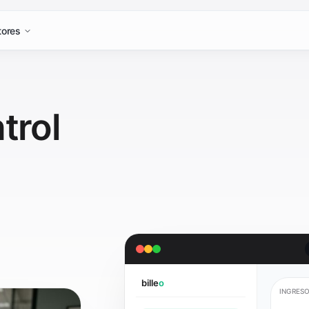
tores
trol
bille
o
INGRESO