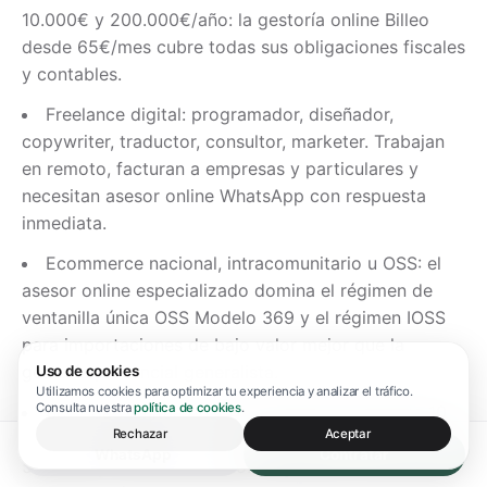
10.000€ y 200.000€/año: la gestoría online Billeo
desde 65€/mes cubre todas sus obligaciones fiscales
y contables.
Freelance digital: programador, diseñador,
copywriter, traductor, consultor, marketer. Trabajan
en remoto, facturan a empresas y particulares y
necesitan asesor online WhatsApp con respuesta
inmediata.
Ecommerce nacional, intracomunitario u OSS: el
asesor online especializado domina el régimen de
ventanilla única OSS Modelo 369 y el régimen IOSS
para importaciones de bajo valor mejor que la
gestoría presencial generalista.
Uso de cookies
Utilizamos cookies para optimizar tu experiencia y analizar el tráfico.
Consulta nuestra
política de cookies
.
Sociedad limitada estándar: SL con menos de 10
Rechazar
Aceptar
socios, operativa sencilla y facturación entre
WhatsApp
Contratar
50.000€ y 2.000.000€/año. La gestoría online Billeo