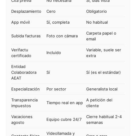
Cita previa
No necesaria
Sí, días vista
Desplazamiento
Cero
Obligatorio
App móvil
Sí, completa
No habitual
Carpeta papel o
Subida facturas
Foto con cámara
email
Verifactu
Variable, suele ser
Incluido
certificado
extra
Entidad
Colaboradora
Sí
Sí (es el estándar)
AEAT
Especialización
Por sector
Generalista local
Transparencia
A petición del
Tiempo real en app
impuestos
cliente
Vacaciones
Cierre habitual 2-4
Equipo cubre 24/7
agosto
semanas
Videollamada y