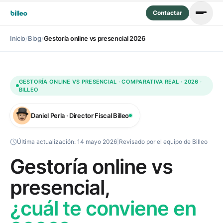
Contactar
Inicio
/
Blog
/
Gestoría online vs presencial 2026
GESTORÍA ONLINE VS PRESENCIAL · COMPARATIVA REAL · 2026 ·
BILLEO
Daniel Perla · Director Fiscal Billeo
Última actualización:
14 mayo 2026
|
Revisado por el equipo de Billeo
Gestoría online vs
presencial,
¿cuál te conviene en