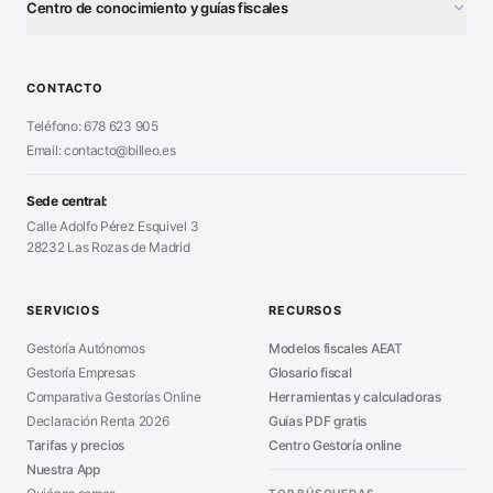
Centro de conocimiento y guías fiscales
Test Tarifa Plana
■
Modelo 111 (IRPF)
■
Calculadora Modelo 130
■
Alta Autónomo Paso a Paso
■
CONTACTO
Generador Nóminas
■
Declaración Renta 2026
■
Teléfono: 678 623 905
Generador Presupuestos
■
Certificado Digital
Email: contacto@billeo.es
■
Generador Facturas
■
Modelo Autorización
■
Modelo Nómina PDF
■
Sede central:
Cierre Hoja Registral
■
Calle Adolfo Pérez Esquivel 3
Calculadora Vacaciones
■
28232 Las Rozas de Madrid
Sanciones Hacienda
■
Calculadora de IVA
■
Guía Modelo 303
■
SERVICIOS
RECURSOS
Asesoría en Madrid
■
Gestoría Autónomos
Modelos fiscales AEAT
Gestoría Empresas
Glosario fiscal
Comparativa Gestorías Online
Herramientas y calculadoras
Declaración Renta 2026
Guías PDF gratis
Tarifas y precios
Centro Gestoría online
Nuestra App
TOP BÚSQUEDAS