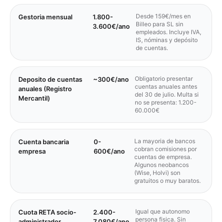
Desde 159€/mes en
Gestoria mensual
1.800-
Billeo para SL sin
3.600€/ano
empleados. Incluye IVA,
IS, nóminas y depósito
de cuentas.
Obligatorio presentar
Deposito de cuentas
~300€/ano
cuentas anuales antes
anuales (Registro
del 30 de julio. Multa si
Mercantil)
no se presenta: 1.200-
60.000€
La mayoria de bancos
Cuenta bancaria
0-
cobran comisiones por
empresa
600€/ano
cuentas de empresa.
Algunos neobancos
(Wise, Holvi) son
gratuitos o muy baratos.
Igual que autonomo
Cuota RETA socio-
2.400-
persona fisica. Sin
administrador
7.080€/ano