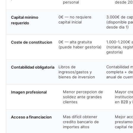
personal
desde 20
0€ — no requiere
3.000€ de capi
Capital minimo
capital inicial
(disponible pa
requerido
desde dia 1)
0€ — alta gratuita
1.000-1.200€ 
Coste de constitucion
(puede haber gestoría)
(notaria, regis
gestoria)
Libros de
Contabilidad m
Contabilidad obligatoria
ingresos/gastos y
completa + de
bienes de inversion
anual de cuen
Menor percepcion de
Mayor cre
Imagen profesional
solidez ante grandes
instituci
clientes
en B2B y l
Mas dificil obtener
Mejor ac
Acceso a financiacion
credito bancario de
prestamos
importes altos
capital ri