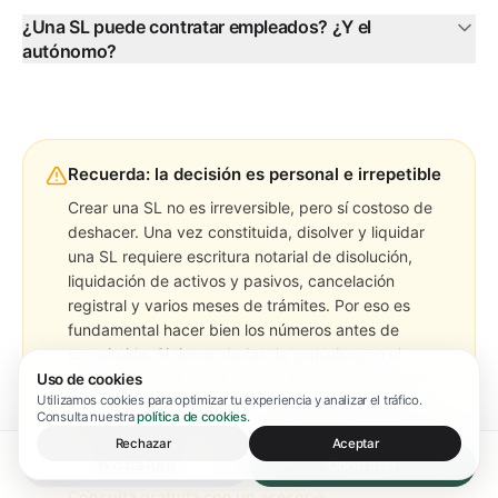
¿Una SL puede contratar empleados? ¿Y el
autónomo?
Recuerda: la decisión es personal e irrepetible
Crear una SL no es irreversible, pero sí costoso de
deshacer. Una vez constituida, disolver y liquidar
una SL requiere escritura notarial de disolución,
liquidación de activos y pasivos, cancelación
registral y varios meses de trámites. Por eso es
fundamental hacer bien los números antes de
constituirla. Si tienes dudas, la consulta con el
equipo fiscal de Billeo es gratuita para quienes se
Uso de cookies
Utilizamos cookies para optimizar tu experiencia y analizar el tráfico.
plantean el cambio. Te decimos honestamente si en
Consulta nuestra
política de cookies
.
tu caso conviene o no, sin interés comercial en
Rechazar
Aceptar
empujarte hacia la SL si no es lo correcto para ti.
WhatsApp
Contratar
Consulta gratuita con un asesor