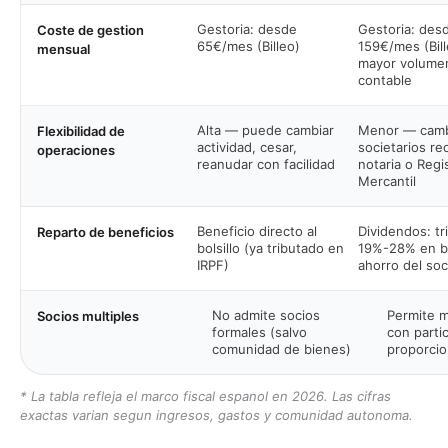
Gestoria: desde
Gestoria: des
Coste de gestion
65€/mes (Billeo)
159€/mes (Bil
mensual
mayor volume
contable
Alta — puede cambiar
Menor — cam
Flexibilidad de
actividad, cesar,
societarios re
operaciones
reanudar con facilidad
notaria o Regi
Mercantil
Beneficio directo al
Dividendos: tr
Reparto de beneficios
bolsillo (ya tributado en
19%-28% en b
IRPF)
ahorro del soc
No admite socios
Permite m
Socios multiples
formales (salvo
con parti
comunidad de bienes)
proporcio
* La tabla refleja el marco fiscal espanol en 2026. Las cifras
exactas varian segun ingresos, gastos y comunidad autonoma.