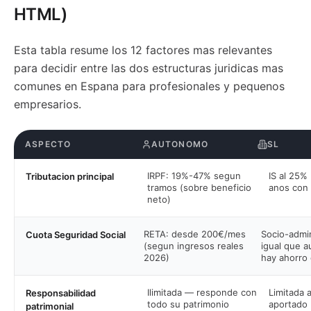
HTML)
Esta tabla resume los 12 factores mas relevantes
para decidir entre las dos estructuras juridicas mas
comunes en Espana para profesionales y pequenos
empresarios.
ASPECTO
AUTONOMO
SL
IRPF: 19%-47% segun
IS al 25%
Tributacion principal
tramos (sobre beneficio
anos con 
neto)
RETA: desde 200€/mes
Socio-admi
Cuota Seguridad Social
(segun ingresos reales
igual que 
2026)
hay ahorro
Ilimitada — responde con
Limitada a
Responsabilidad
todo su patrimonio
aportado 
patrimonial