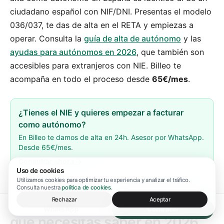
ciudadano español con NIF/DNI. Presentas el modelo
036/037, te das de alta en el RETA y empiezas a
operar. Consulta la
guía de alta de autónomo
y las
ayudas para autónomos en 2026
, que también son
accesibles para extranjeros con NIE. Billeo te
acompaña en todo el proceso desde
65€/mes
.
¿Tienes el NIE y quieres empezar a facturar
como autónomo?
En Billeo te damos de alta en 24h. Asesor por WhatsApp.
Desde 65€/mes.
Consultar ahora →
Uso de cookies
Utilizamos cookies para optimizar tu experiencia y analizar el tráfico.
Consulta nuestra
política de cookies
.
Rechazar
Aceptar
NIE y alta de autónomo: todo lo
WhatsApp
Contratar
que necesitas saber en 2026