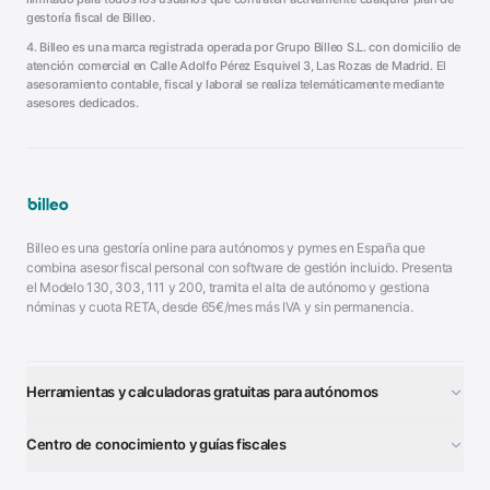
gestoría fiscal de Billeo.
4. Billeo es una marca registrada operada por Grupo Billeo S.L. con domicilio de
atención comercial en Calle Adolfo Pérez Esquivel 3, Las Rozas de Madrid. El
asesoramiento contable, fiscal y laboral se realiza telemáticamente mediante
asesores dedicados.
Billeo es una gestoría online para autónomos y pymes en España que
combina asesor fiscal personal con software de gestión incluido. Presenta
el Modelo 130, 303, 111 y 200, tramita el alta de autónomo y gestiona
nóminas y cuota RETA, desde 65€/mes más IVA y sin permanencia.
Herramientas y calculadoras gratuitas para autónomos
¿Autónomo o S.L.?
■
Centro de conocimiento y guías fiscales
Test Tarifa Plana
■
Modelo 111 (IRPF)
■