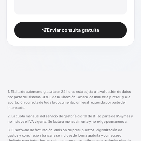
Enviar consulta gratuita
1. El alta de autónomo gratuita en 24 horas está sujeta a la validación de datos
por parte del sistema CIRCE de la Dirección General de Industria y PYME y a la
aportación correcta de toda la documentación legal requerida por parte del
interesado.
2. La cuota mensual del servicio de gestoría digital de Billeo parte de 65€/mes y
no incluye el IVA vigente. Se factura mensualmente y no exige permanencia.
3. El software de facturación, emisión de presupuestos, digitalización de
gastos y conciliación bancaria se incluye de forma gratuita y con acceso
ilimitado para todos los usuarios que contraten activamente cualquier plan de