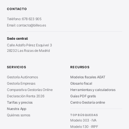
Calculadora Modelo 130
■
Alta Autónomo Paso a Paso
■
CONTACTO
Generador Nóminas
■
Declaración Renta 2026
■
Teléfono: 678 623 905
Generador Presupuestos
■
Certificado Digital
Email: contacto@billeo.es
■
Generador Facturas
■
Modelo Autorización
■
Modelo Nómina PDF
■
Sede central:
Cierre Hoja Registral
■
Calle Adolfo Pérez Esquivel 3
Calculadora Vacaciones
■
28232 Las Rozas de Madrid
Sanciones Hacienda
■
Calculadora de IVA
■
Guía Modelo 303
■
SERVICIOS
RECURSOS
Asesoría en Madrid
■
Gestoría Autónomos
Modelos fiscales AEAT
Gestoría Empresas
Glosario fiscal
Comparativa Gestorías Online
Herramientas y calculadoras
Declaración Renta 2026
Guías PDF gratis
Tarifas y precios
Centro Gestoría online
Nuestra App
Quiénes somos
TOP BÚSQUEDAS
Modelo 303 · IVA
Modelo 130 · IRPF