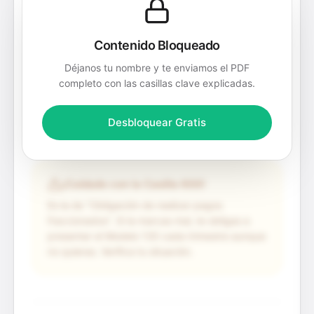
Epígrafe IAE Correcto (Consulta el listado
oficial)
Contenido Bloqueado
Fecha de inicio de actividad (¡Ojo! No puede
Déjanos tu nombre y te enviamos el PDF
ser anterior a hoy)
completo con las casillas clave explicadas.
Dirección del Local (si tienes) + Ref. Catastral
Metros cuadrados afectos a la actividad (si
Desbloquear Gratis
trabajas en casa)
¡Cuidado con la Casilla 600!
Es la de "Obligación de realizar pagos
fraccionados". Si la marcas mal, te obligas a
presentar el Modelo 130 cada trimestre aunque
no quieras. Verifica tu situación.