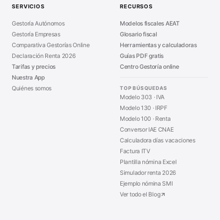
SERVICIOS
RECURSOS
Asesoría en Madrid
■
Gestoría Autónomos
Modelos fiscales AEAT
Gestoría Empresas
Glosario fiscal
Comparativa Gestorías Online
Herramientas y calculadoras
Declaración Renta 2026
Guías PDF gratis
Tarifas y precios
Centro Gestoría online
Nuestra App
Quiénes somos
TOP BÚSQUEDAS
Modelo 303 · IVA
Modelo 130 · IRPF
Modelo 100 · Renta
Conversor IAE CNAE
Calculadora días vacaciones
Factura ITV
Plantilla nómina Excel
Simulador renta 2026
Ejemplo nómina SMI
Ver todo el Blog