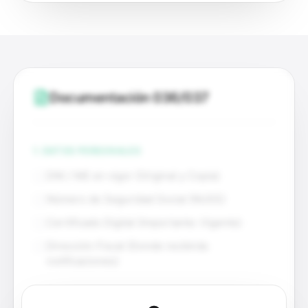
Documentación 036/037
1. DATOS PERSONALES
DNI / NIE en vigor (Original y Copia)
Número de Seguridad Social (NUSS)
Certificado Digital (Importante: Vigente)
Dirección Fiscal (Donde recibirás
notificaciones)
2. DATOS DE LA ACTIVIDAD