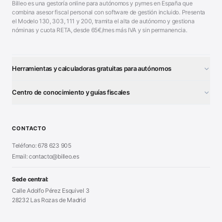
Billeo es una gestoría online para autónomos y pymes en España que
combina asesor fiscal personal con software de gestión incluido. Presenta
el Modelo 130, 303, 111 y 200, tramita el alta de autónomo y gestiona
nóminas y cuota RETA, desde 65€/mes más IVA y sin permanencia.
Herramientas y calculadoras gratuitas para autónomos
¿Autónomo o S.L.?
■
Centro de conocimiento y guías fiscales
Test Tarifa Plana
■
Modelo 111 (IRPF)
■
Calculadora Modelo 130
■
Alta Autónomo Paso a Paso
■
CONTACTO
Generador Nóminas
■
Declaración Renta 2026
■
Teléfono: 678 623 905
Generador Presupuestos
■
Certificado Digital
Email: contacto@billeo.es
■
Generador Facturas
■
Modelo Autorización
■
Modelo Nómina PDF
■
Sede central:
Cierre Hoja Registral
■
Calle Adolfo Pérez Esquivel 3
Calculadora Vacaciones
■
28232 Las Rozas de Madrid
Sanciones Hacienda
■
Calculadora de IVA
■
Guía Modelo 303
■