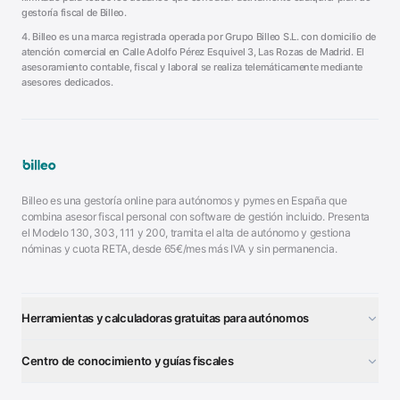
gestoría fiscal de Billeo.
4. Billeo es una marca registrada operada por Grupo Billeo S.L. con domicilio de
atención comercial en Calle Adolfo Pérez Esquivel 3, Las Rozas de Madrid. El
asesoramiento contable, fiscal y laboral se realiza telemáticamente mediante
asesores dedicados.
Billeo es una gestoría online para autónomos y pymes en España que
combina asesor fiscal personal con software de gestión incluido. Presenta
el Modelo 130, 303, 111 y 200, tramita el alta de autónomo y gestiona
nóminas y cuota RETA, desde 65€/mes más IVA y sin permanencia.
Herramientas y calculadoras gratuitas para autónomos
¿Autónomo o S.L.?
■
Centro de conocimiento y guías fiscales
Test Tarifa Plana
■
Modelo 111 (IRPF)
■