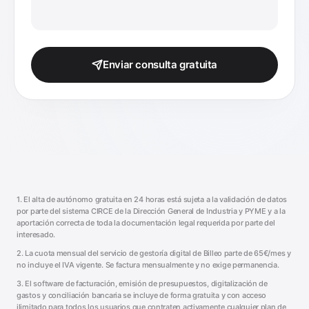
Enviar consulta gratuita
1. El alta de autónomo gratuita en 24 horas está sujeta a la validación de datos
por parte del sistema CIRCE de la Dirección General de Industria y PYME y a la
aportación correcta de toda la documentación legal requerida por parte del
interesado.
2. La cuota mensual del servicio de gestoría digital de Billeo parte de 65€/mes y
no incluye el IVA vigente. Se factura mensualmente y no exige permanencia.
3. El software de facturación, emisión de presupuestos, digitalización de
gastos y conciliación bancaria se incluye de forma gratuita y con acceso
ilimitado para todos los usuarios que contraten activamente cualquier plan de