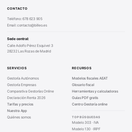
Calculadora Modelo 130
■
Alta Autónomo Paso a Paso
■
CONTACTO
Generador Nóminas
■
Declaración Renta 2026
■
Teléfono: 678 623 905
Generador Presupuestos
■
Certificado Digital
Email: contacto@billeo.es
■
Generador Facturas
■
Modelo Autorización
■
Modelo Nómina PDF
■
Sede central:
Cierre Hoja Registral
■
Calle Adolfo Pérez Esquivel 3
Calculadora Vacaciones
■
28232 Las Rozas de Madrid
Sanciones Hacienda
■
Calculadora de IVA
■
Guía Modelo 303
■
SERVICIOS
RECURSOS
Asesoría en Madrid
■
Gestoría Autónomos
Modelos fiscales AEAT
Gestoría Empresas
Glosario fiscal
Comparativa Gestorías Online
Herramientas y calculadoras
Declaración Renta 2026
Guías PDF gratis
Tarifas y precios
Centro Gestoría online
Nuestra App
Quiénes somos
TOP BÚSQUEDAS
Modelo 303 · IVA
Modelo 130 · IRPF