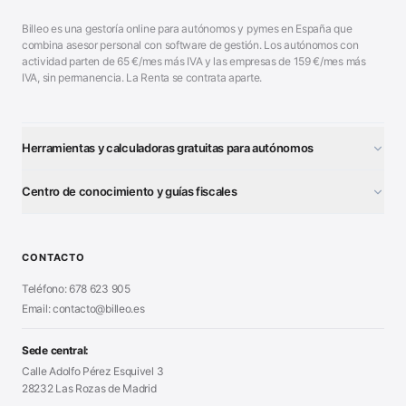
Billeo es una gestoría online para autónomos y pymes en España que
combina asesor personal con software de gestión. Los autónomos con
actividad parten de
65
€/mes más IVA y las empresas de
159
€/mes más
IVA, sin permanencia. La Renta se contrata aparte.
Herramientas y calculadoras gratuitas para autónomos
¿Autónomo o S.L.?
■
Centro de conocimiento y guías fiscales
Test Tarifa Plana
■
Modelo 111 (IRPF)
■
Calculadora Modelo 130
■
Alta Autónomo Paso a Paso
■
CONTACTO
Generador Nóminas
■
Declaración Renta 2026
■
Teléfono: 678 623 905
Generador Presupuestos
■
Certificado Digital
Email: contacto@billeo.es
■
Generador Facturas
■
Modelo Autorización
■
Modelo Nómina PDF
■
Sede central:
Cierre Hoja Registral
■
Calle Adolfo Pérez Esquivel 3
Calculadora Vacaciones
■
28232 Las Rozas de Madrid
Sanciones Hacienda
■
Calculadora de IVA
■