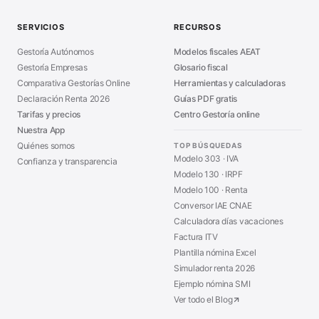
Guía Modelo 303
■
SERVICIOS
RECURSOS
Asesoría en Madrid
■
Gestoría Autónomos
Modelos fiscales AEAT
Gestoría Empresas
Glosario fiscal
Comparativa Gestorías Online
Herramientas y calculadoras
Declaración Renta 2026
Guías PDF gratis
Tarifas y precios
Centro Gestoría online
Nuestra App
Quiénes somos
TOP BÚSQUEDAS
Modelo 303 · IVA
Confianza y transparencia
Modelo 130 · IRPF
Modelo 100 · Renta
Conversor IAE CNAE
Calculadora días vacaciones
Factura ITV
Plantilla nómina Excel
Simulador renta 2026
Ejemplo nómina SMI
Ver todo el Blog