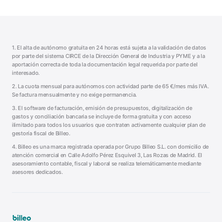
1. El alta de autónomo gratuita en 24 horas está sujeta a la validación de datos
por parte del sistema CIRCE de la Dirección General de Industria y PYME y a la
aportación correcta de toda la documentación legal requerida por parte del
interesado.
2. La cuota mensual para autónomos con actividad parte de
65
€/mes más IVA.
Se factura mensualmente y no exige permanencia.
3. El software de facturación, emisión de presupuestos, digitalización de
gastos y conciliación bancaria se incluye de forma gratuita y con acceso
ilimitado para todos los usuarios que contraten activamente cualquier plan de
gestoría fiscal de Billeo.
4. Billeo es una marca registrada operada por
Grupo Billeo S.L.
con domicilio de
atención comercial en
Calle Adolfo Pérez Esquivel 3
,
Las Rozas de Madrid
. El
asesoramiento contable, fiscal y laboral se realiza telemáticamente mediante
asesores dedicados.