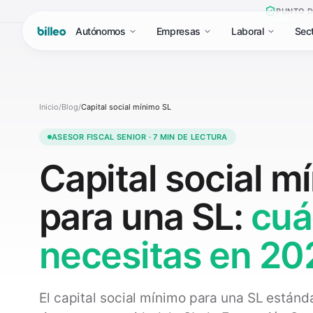
PUNTO D
Autónomos
Empresas
Laboral
Sec
Inicio
/
Blog
/
Capital social mínimo SL
ASESOR FISCAL SENIOR · 7 MIN DE LECTURA
Capital social m
para una SL:
cuá
necesitas en 20
El capital social mínimo para una SL estánd