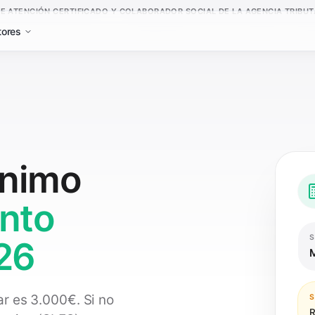
E ATENCIÓN CERTIFICADO Y COLABORADOR SOCIAL DE LA AGENCIA TRIBUTA
tores
ínimo
nto
S
26
ar es 3.000€. Si no
S
R