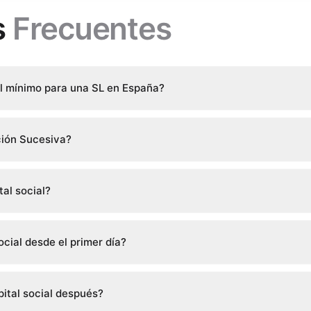
s
Frecuentes
ial mínimo para una SL en España?
ción Sucesiva?
al social?
ocial desde el primer día?
pital social después?