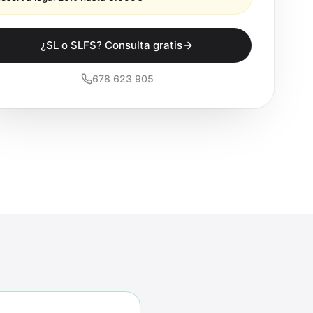
¿SL o SLFS? Consulta gratis
678 623 905