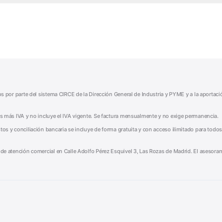
tos por parte del sistema CIRCE de la Dirección General de Industria y PYME y a la aportac
mes más IVA y no incluye el IVA vigente. Se factura mensualmente y no exige permanencia.
tos y conciliación bancaria se incluye de forma gratuita y con acceso ilimitado para todos
o de atención comercial en Calle Adolfo Pérez Esquivel 3, Las Rozas de Madrid. El asesoram