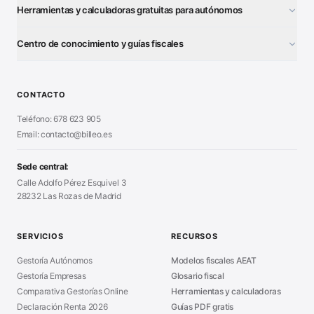
Herramientas y calculadoras gratuitas para autónomos
¿Autónomo o S.L.?
■
Centro de conocimiento y guías fiscales
Test Tarifa Plana
■
Modelo 111 (IRPF)
■
Calculadora Modelo 130
■
Alta Autónomo Paso a Paso
■
CONTACTO
Generador Nóminas
■
Declaración Renta 2026
■
Teléfono: 678 623 905
Generador Presupuestos
■
Certificado Digital
Email: contacto@billeo.es
■
Generador Facturas
■
Modelo Autorización
■
Modelo Nómina PDF
■
Sede central:
Cierre Hoja Registral
■
Calle Adolfo Pérez Esquivel 3
Calculadora Vacaciones
■
28232 Las Rozas de Madrid
Sanciones Hacienda
■
Calculadora de IVA
■
Guía Modelo 303
■
SERVICIOS
RECURSOS
Asesoría en Madrid
■
Gestoría Autónomos
Modelos fiscales AEAT
Gestoría Empresas
Glosario fiscal
Comparativa Gestorías Online
Herramientas y calculadoras
Declaración Renta 2026
Guías PDF gratis