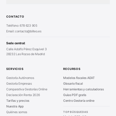
Test Tarifa Plana
■
Modelo 111 (IRPF)
■
Calculadora Modelo 130
■
Alta Autónomo Paso a Paso
■
CONTACTO
Generador Nóminas
■
Declaración Renta 2026
■
Teléfono: 678 623 905
Generador Presupuestos
■
Certificado Digital
Email: contacto@billeo.es
■
Generador Facturas
■
Modelo Autorización
■
Modelo Nómina PDF
■
Sede central:
Cierre Hoja Registral
■
Calle Adolfo Pérez Esquivel 3
Calculadora Vacaciones
■
28232 Las Rozas de Madrid
Sanciones Hacienda
■
Calculadora de IVA
■
Guía Modelo 303
■
SERVICIOS
RECURSOS
Asesoría en Madrid
■
Gestoría Autónomos
Modelos fiscales AEAT
Gestoría Empresas
Glosario fiscal
Comparativa Gestorías Online
Herramientas y calculadoras
Declaración Renta 2026
Guías PDF gratis
Tarifas y precios
Centro Gestoría online
Nuestra App
Quiénes somos
TOP BÚSQUEDAS