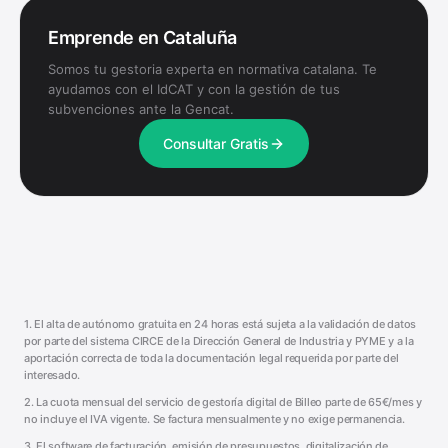
Emprende en Cataluña
Somos tu gestoria experta en normativa catalana. Te
ayudamos con el IdCAT y con la gestión de tus
subvenciones ante la Gencat.
Consultar Gratis
1. El alta de autónomo gratuita en 24 horas está sujeta a la validación de datos
por parte del sistema CIRCE de la Dirección General de Industria y PYME y a la
aportación correcta de toda la documentación legal requerida por parte del
interesado.
2. La cuota mensual del servicio de gestoría digital de Billeo parte de 65€/mes y
no incluye el IVA vigente. Se factura mensualmente y no exige permanencia.
3. El software de facturación, emisión de presupuestos, digitalización de