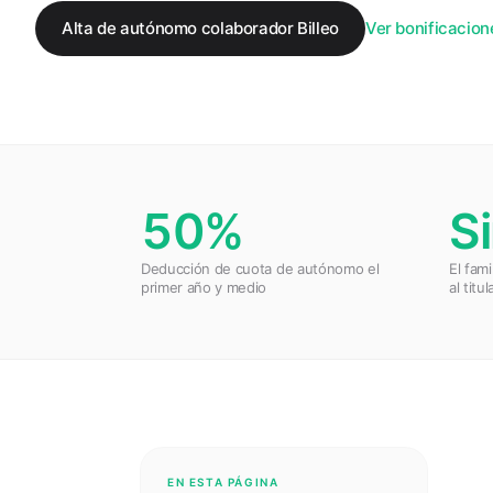
Alta de autónomo colaborador Billeo
Ver bonificacion
50%
S
Deducción de cuota de autónomo el
El fam
primer año y medio
al titul
EN ESTA PÁGINA