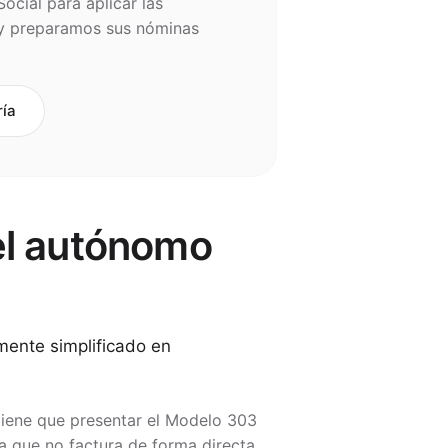
ocial para aplicar las
 y preparamos sus nóminas
ría
el autónomo
mente simplificado en
tiene que presentar el Modelo 303
a que no factura de forma directa.