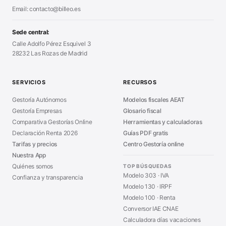
Certificado Digital
Email: contacto@billeo.es
■
Generador Facturas
■
Modelo Autorización
■
Modelo Nómina PDF
■
Sede central:
Cierre Hoja Registral
■
Calle Adolfo Pérez Esquivel 3
Calculadora Vacaciones
■
28232 Las Rozas de Madrid
Sanciones Hacienda
■
Calculadora de IVA
■
Guía Modelo 303
■
SERVICIOS
RECURSOS
Asesoría en Madrid
■
Gestoría Autónomos
Modelos fiscales AEAT
Gestoría Empresas
Glosario fiscal
Comparativa Gestorías Online
Herramientas y calculadoras
Declaración Renta 2026
Guías PDF gratis
Tarifas y precios
Centro Gestoría online
Nuestra App
Quiénes somos
TOP BÚSQUEDAS
Modelo 303 · IVA
Confianza y transparencia
Modelo 130 · IRPF
Modelo 100 · Renta
Conversor IAE CNAE
Calculadora días vacaciones