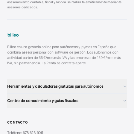
asesoramiento contable, fiscal y laboral se realiza telemáticamente mediante
asesores dedicados.
Billeo es una gestoría online para autónomos y pymes en España que
combina asesor personal con software de gestión. Los autónomos con
actividad parten de
65
€/mes más IVA y las empresas de
159
€/mes más
IVA, sin permanencia. La Renta se contrata aparte.
Herramientas y calculadoras gratuitas para autónomos
¿Autónomo o S.L.?
■
Centro de conocimiento y guías fiscales
Test Tarifa Plana
■
Modelo 111 (IRPF)
■
Calculadora Modelo 130
■
Alta Autónomo Paso a Paso
■
CONTACTO
Generador Nóminas
■
Declaración Renta 2026
■
Teléfono: 678 623 905
Generador Presupuestos
■