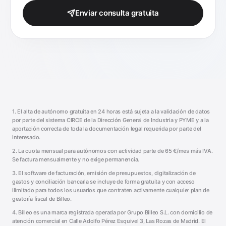
Enviar consulta gratuita
1. El alta de autónomo gratuita en 24 horas está sujeta a la validación de datos
por parte del sistema CIRCE de la Dirección General de Industria y PYME y a la
aportación correcta de toda la documentación legal requerida por parte del
interesado.
2. La cuota mensual para autónomos con actividad parte de
65
€/mes más IVA.
Se factura mensualmente y no exige permanencia.
3. El software de facturación, emisión de presupuestos, digitalización de
gastos y conciliación bancaria se incluye de forma gratuita y con acceso
ilimitado para todos los usuarios que contraten activamente cualquier plan de
gestoría fiscal de Billeo.
4. Billeo es una marca registrada operada por
Grupo Billeo S.L.
con domicilio de
atención comercial en
Calle Adolfo Pérez Esquivel 3
,
Las Rozas de Madrid
. El