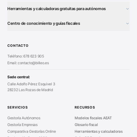
Herramientas y calculadoras gratuitas para autónomos
¿Autónomo o S.L.?
■
Centro de conocimiento y guías fiscales
Test Tarifa Plana
■
Modelo 111 (IRPF)
■
Calculadora Modelo 130
■
Alta Autónomo Paso a Paso
■
CONTACTO
Generador Nóminas
■
Declaración Renta 2026
■
Teléfono: 678 623 905
Generador Presupuestos
■
Certificado Digital
Email: contacto@billeo.es
■
Generador Facturas
■
Modelo Autorización
■
Modelo Nómina PDF
■
Sede central:
Cierre Hoja Registral
■
Calle Adolfo Pérez Esquivel 3
Calculadora Vacaciones
■
28232 Las Rozas de Madrid
Sanciones Hacienda
■
Calculadora de IVA
■
Guía Modelo 303
■
SERVICIOS
RECURSOS
Asesoría en Madrid
■
Gestoría Autónomos
Modelos fiscales AEAT
Gestoría Empresas
Glosario fiscal
Comparativa Gestorías Online
Herramientas y calculadoras