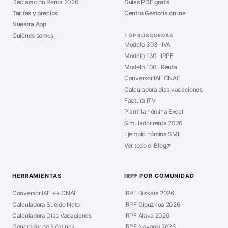
Declaración Renta 2026
Guías PDF gratis
Tarifas y precios
Centro Gestoría online
Nuestra App
Quiénes somos
TOP BÚSQUEDAS
Modelo 303 · IVA
Modelo 130 · IRPF
Modelo 100 · Renta
Conversor IAE CNAE
Calculadora días vacaciones
Factura ITV
Plantilla nómina Excel
Simulador renta 2026
Ejemplo nómina SMI
Ver todo el Blog
HERRAMIENTAS
IRPF POR COMUNIDAD
Conversor IAE ↔ CNAE
IRPF Bizkaia 2026
Calculadora Sueldo Neto
IRPF Gipuzkoa 2026
Calculadora Días Vacaciones
IRPF Álava 2026
Generador de Nóminas
IRPF Navarra 2026