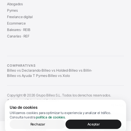
Abogados
Pymes
Freelance digital
Ecommerce
Baleares · REIB
Canarias · REF
COMPARATIVAS
Billeo vs Declarando
Billeo vs Holded
Billeo vs Billin
·
·
·
Billeo vs Ayuda T Pymes
Billeo vs Xolo
·
Copyright © 2026 Grupo Billeo S.L. Todos los derechos reservados.
Aviso Legal
|
Privacidad
|
Cookies
ESPAÑA
Uso de cookies
Utilizamos cookies para optimizar tu experiencia y analizar el tráfico.
Consulta nuestra
política de cookies
.
Información legal y aviso de servicio
▼
Rechazar
Aceptar
WhatsApp
Contratar