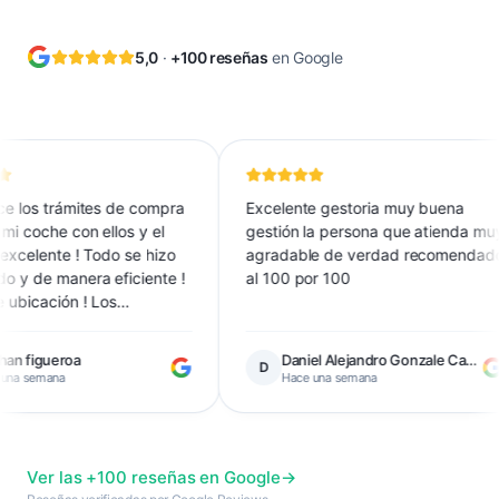
5,0
·
+100 reseñas
en Google
 trámites de compra
Excelente gestoria muy buena
e con ellos y el
gestión la persona que atienda muy
nte ! Todo se hizo
agradable de verdad recomendado
 manera eficiente !
al 100 por 100
ción ! Los
duda alguna !
ueroa
Daniel Alejandro Gonzale Carbonell
D
ana
Hace una semana
Ver las +100 reseñas en Google
→