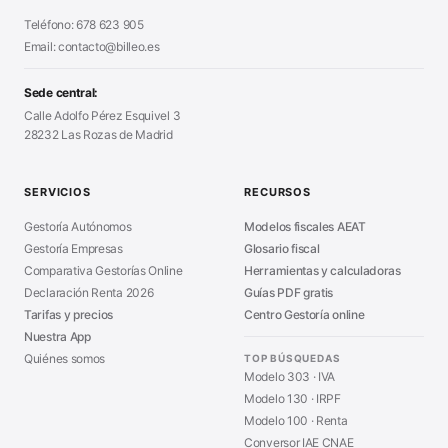
Declaración Renta 2026
■
Teléfono: 678 623 905
Generador Presupuestos
■
Certificado Digital
Email: contacto@billeo.es
■
Generador Facturas
■
Modelo Autorización
■
Modelo Nómina PDF
■
Sede central:
Cierre Hoja Registral
■
Calle Adolfo Pérez Esquivel 3
Calculadora Vacaciones
■
28232 Las Rozas de Madrid
Sanciones Hacienda
■
Calculadora de IVA
■
Guía Modelo 303
■
SERVICIOS
RECURSOS
Asesoría en Madrid
■
Gestoría Autónomos
Modelos fiscales AEAT
Gestoría Empresas
Glosario fiscal
Comparativa Gestorías Online
Herramientas y calculadoras
Declaración Renta 2026
Guías PDF gratis
Tarifas y precios
Centro Gestoría online
Nuestra App
Quiénes somos
TOP BÚSQUEDAS
Modelo 303 · IVA
Modelo 130 · IRPF
Modelo 100 · Renta
Conversor IAE CNAE