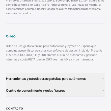
4. Billeo es una marca registrada operada por Grupo Billeo S.L. con domicilio de
atención comercial en Calle Adolfo Pérez Esquivel 3, Las Rozas de Madrid. El
asesoramiento contable, fiscal y laboral se realiza telemáticamente mediante
asesores dedicados.
Billeo es una gestoría online para autónomos y pymes en España que
combina asesor fiscal personal con software de gestión incluido. Presenta
el Modelo 130, 303, 111 y 200, tramita el alta de autónomo y gestiona
nóminas y cuota RETA, desde 65€/mes más IVA y sin permanencia.
Herramientas y calculadoras gratuitas para autónomos
¿Autónomo o S.L.?
■
Centro de conocimiento y guías fiscales
Test Tarifa Plana
■
Modelo 111 (IRPF)
■
Calculadora Modelo 130
■
Alta Autónomo Paso a Paso
■
CONTACTO
Generador Nóminas
■