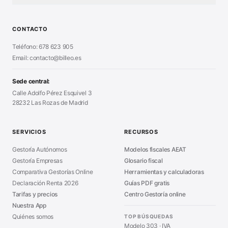
Test Tarifa Plana
■
Modelo 111 (IRPF)
■
Calculadora Modelo 130
■
Alta Autónomo Paso a Paso
■
CONTACTO
Generador Nóminas
■
Declaración Renta 2026
■
Teléfono: 678 623 905
Generador Presupuestos
■
Certificado Digital
Email: contacto@billeo.es
■
Generador Facturas
■
Modelo Autorización
■
Modelo Nómina PDF
■
Sede central:
Cierre Hoja Registral
■
Calle Adolfo Pérez Esquivel 3
Calculadora Vacaciones
■
28232 Las Rozas de Madrid
Sanciones Hacienda
■
Calculadora de IVA
■
Guía Modelo 303
■
SERVICIOS
RECURSOS
Asesoría en Madrid
■
Gestoría Autónomos
Modelos fiscales AEAT
Gestoría Empresas
Glosario fiscal
Comparativa Gestorías Online
Herramientas y calculadoras
Declaración Renta 2026
Guías PDF gratis
Tarifas y precios
Centro Gestoría online
Nuestra App
Quiénes somos
TOP BÚSQUEDAS
Modelo 303 · IVA