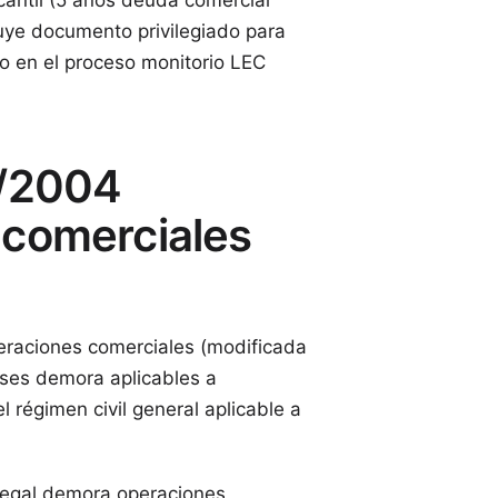
rcantil (5 años deuda comercial
uye documento privilegiado para
do en el proceso monitorio LEC
3/2004
 comerciales
raciones comerciales (modificada
eses demora aplicables a
régimen civil general aplicable a
 legal demora operaciones