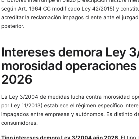
El burofax interrumpe el plazo prescripción factura me
según Art. 1964 CC modificado Ley 42/2015) y constit
acreditar la reclamación impagos cliente ante el juzga
posterior.
Intereses demora Ley 
morosidad operaciones
2026
La Ley 3/2004 de medidas lucha contra morosidad ope
por Ley 11/2013) establece el régimen específico inter
impagados entre empresas y autónomos. Es distinto del 
consumidores.
Tipo intereses demora Ley 3/2004 año 2026.
El tipo