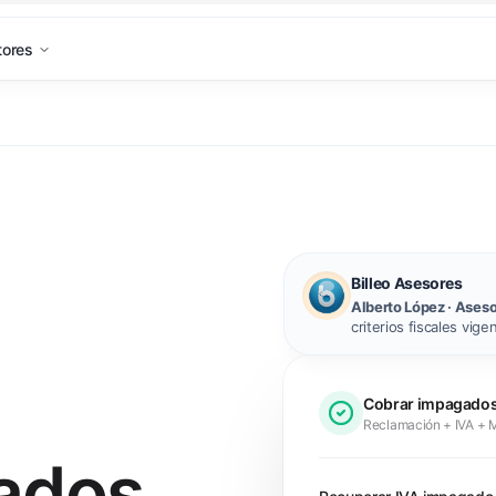
tores
Billeo Asesores
Alberto López
· Aseso
criterios fiscales vige
Cobrar impagado
Reclamación + IVA + 
ados