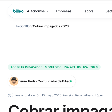
Autónomos
Empresas
Laboral
Sec
Inicio
/
Blog
/
Cobrar impagados 2026
COBRAR IMPAGADOS · MONITORIO · IVA ART. 80 LIVA · 2026
Daniel Perla · Co-fundador de Billeo
Última actualización:
15 mayo 2026
|
Revisión fiscal:
Alberto López
Cobrar impag