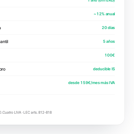
1 año (6m ERD)
~12% anual
a
20 días
antil
5 años
100€
oro
deducible IS
desde 159€/mes más IVA
0.Cuatro LIVA · LEC arts. 812-818